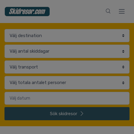
Sök
skidresor