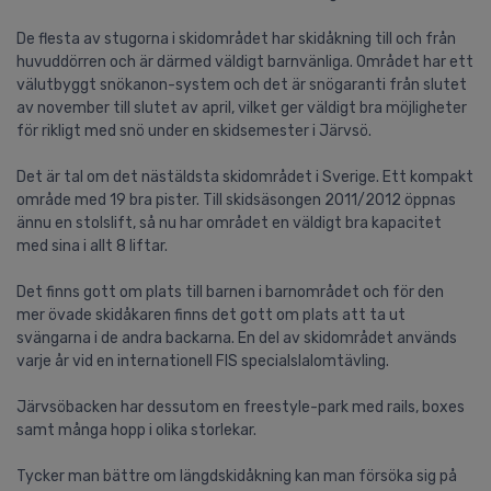
De flesta av stugorna i skidområdet har skidåkning till och från
huvuddörren och är därmed väldigt barnvänliga. Området har ett
välutbyggt snökanon-system och det är snögaranti från slutet
av november till slutet av april, vilket ger väldigt bra möjligheter
för rikligt med snö under en skidsemester i Järvsö.
Det är tal om det nästäldsta skidområdet i Sverige. Ett kompakt
område med 19 bra pister. Till skidsäsongen 2011/2012 öppnas
ännu en stolslift, så nu har området en väldigt bra kapacitet
med sina i allt 8 liftar.
Det finns gott om plats till barnen i barnområdet och för den
mer övade skidåkaren finns det gott om plats att ta ut
svängarna i de andra backarna. En del av skidområdet används
varje år vid en internationell FIS specialslalomtävling.
Järvsöbacken har dessutom en freestyle-park med rails, boxes
samt många hopp i olika storlekar.
Tycker man bättre om längdskidåkning kan man försöka sig på