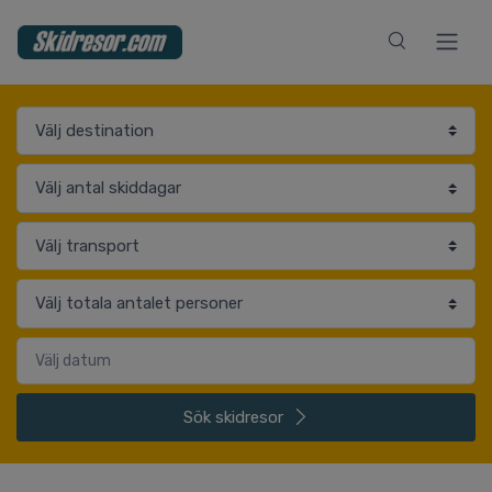
Sök
skidresor