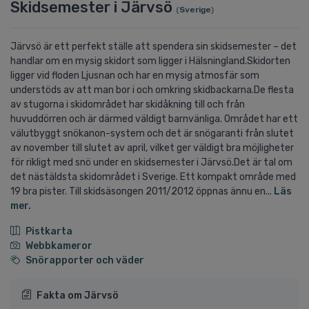
Skidsemester i Järvsö
(
Sverige
)
Järvsö är ett perfekt ställe att spendera sin skidsemester – det
handlar om en mysig skidort som ligger i Hälsningland.Skidorten
ligger vid floden Ljusnan och har en mysig atmosfär som
understöds av att man bor i och omkring skidbackarna.De flesta
av stugorna i skidområdet har skidåkning till och från
huvuddörren och är därmed väldigt barnvänliga. Området har ett
välutbyggt snökanon-system och det är snögaranti från slutet
av november till slutet av april, vilket ger väldigt bra möjligheter
för rikligt med snö under en skidsemester i Järvsö.Det är tal om
det nästäldsta skidområdet i Sverige. Ett kompakt område med
19 bra pister. Till skidsäsongen 2011/2012 öppnas ännu en...
Läs
mer.
Pistkarta
Webbkameror
Snörapporter och väder
Fakta om Järvsö