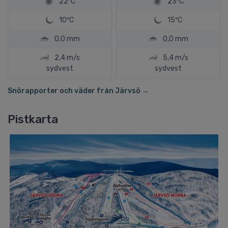
22ºC
23ºC
10ºC
15ºC
0,0 mm
0,0 mm
2,4 m/s
5,4 m/s
sydvest
sydvest
Snörapporter och väder från Järvsö →
Pistkarta