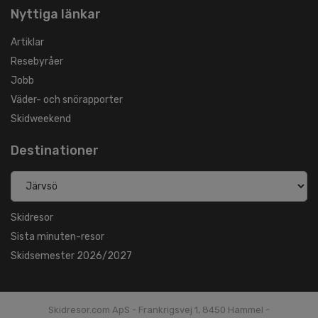
Nyttiga länkar
Artiklar
Resebyråer
Jobb
Väder- och snörapporter
Skidweekend
Destinationer
Skidresor
Sista minuten-resor
Skidsemester 2026/2027
Skidresor.com ApS - Frankrigsvej 1, 8450 Hammel -