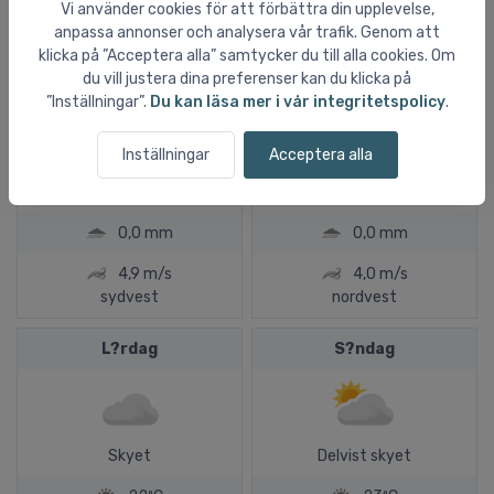
Torsdag
Fredag
Vi använder cookies för att förbättra din upplevelse,
anpassa annonser och analysera vår trafik. Genom att
klicka på ”Acceptera alla” samtycker du till alla cookies. Om
du vill justera dina preferenser kan du klicka på
”Inställningar”.
Du kan läsa mer i vår integritetspolicy
.
Delvist skyet
Sol og klart vejr
20ºC
19ºC
Inställningar
Acceptera alla
13ºC
14ºC
0,0 mm
0,0 mm
4,9 m/s
4,0 m/s
sydvest
nordvest
L?rdag
S?ndag
Skyet
Delvist skyet