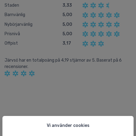
Staden
3,33
Barnvänlig
5,00
Nybörjarvänlig
5,00
Prisnivå
5,00
Offpist
3,17
Järvsö
har en totalpoäng på
4,19
stjärnor av
5.
Baserat på
6
recensioner.
Snörapporter och väder
Vi använder cookies