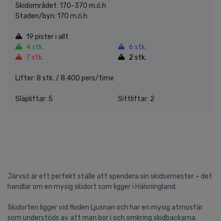
Skidområdet: 170-370 m.ö.h
Staden/byn: 170 m.ö.h
19 pister i allt
4 stk.
6 stk.
7 stk.
2 stk.
Lifter: 8 stk. / 8.400 pers/time
Släpliftar: 5
Sittliftar: 2
Järvsö är ett perfekt ställe att spendera sin skidsemester – det
handlar om en mysig skidort som ligger i Hälsningland.
Skidorten ligger vid floden Ljusnan och har en mysig atmosfär
som understöds av att man bor i och omkring skidbackarna.