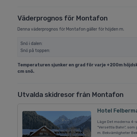
Väderprognos för Montafon
Denna väderprognos för Montafon gäller för höjden m.
Snö i dalen:
Snö på toppen:
Temperaturen sjunker en grad för varje +200m höjdski
cm snö.
Utvalda skidresor från Montafon
Hotel Felberm
Läge Det moderna 4-st
"Versettla Bahn", som 
m. Bekvämligheter Bekv