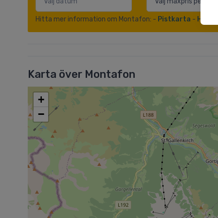
Hitta mer information om Montafon: -
Pistkarta
-
Hotell
Karta över Montafon
+
−