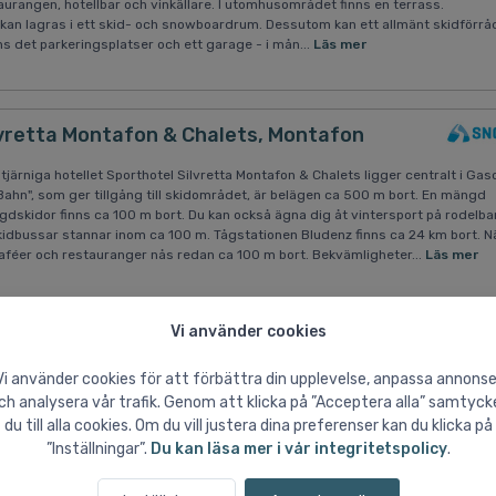
aurangen, hotellbar och vinkällare. I utomhusområdet finns en terrass.
 kan lagras i ett skid- och snowboardrum. Dessutom kan ett allmänt skidförrå
ns det parkeringsplatser och ett garage - i mån...
Läs mer
lvretta Montafon & Chalets, Montafon
ärniga hotellet Sporthotel Silvretta Montafon & Chalets ligger centralt i Gas
ahn", som ger tillgång till skidområdet, är belägen ca 500 m bort. En mängd
ngdskidor finns ca 100 m bort. Du kan också ägna dig åt vintersport på rodelb
Skidbussar stannar inom ca 100 m. Tågstationen Bludenz finns ca 24 km bort. 
aféer och restauranger nås redan ca 100 m bort. Bekvämligheter...
Läs mer
Vi använder cookies
Vi använder cookies för att förbättra din upplevelse, anpassa annonse
ch analysera vår trafik. Genom att klicka på ”Acceptera alla” samtyck
du till alla cookies. Om du vill justera dina preferenser kan du klicka på
”Inställningar”.
Du kan läsa mer i vår integritetspolicy
.