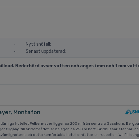
-
Nytt snöfall:
-
Senast uppdaterad:
llnad. Nederbörd avser vatten och anges i mm och 1 mm vatte
ayer, Montafon
järniga hotellet Felbermayer ligger ca 200 m från centrala Gaschurn. Bergb
ger tillgång till skidområdet, är belägen ca 250 m bort. Skidbussar stannar i
ämligheterna på detta komfortabla hotell omfattar en reception, Wi-Fi, loung