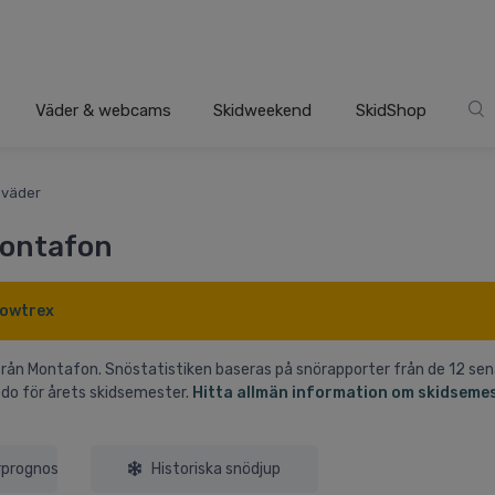
Väder & webcams
Skidweekend
SkidShop
 väder
Montafon
owtrex
från Montafon. Snöstatistiken baseras på snörapporter från de 12 se
edo för årets skidsemester.
Hitta allmän information om skidsemes
rprognos
Historiska snödjup