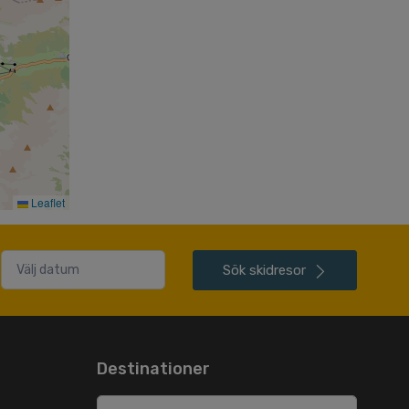
Leaflet
Sök
skidresor
Destinationer