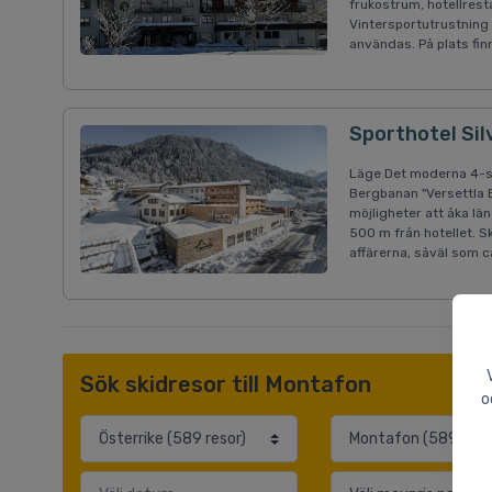
frukostrum, hotellrest
Vintersportutrustning
användas. På plats fin
Sporthotel Si
Läge Det moderna 4-stj
Bergbanan "Versettla B
möjligheter att åka lä
500 m från hotellet. 
affärerna, såväl som c
Sök skidresor till Montafon
o