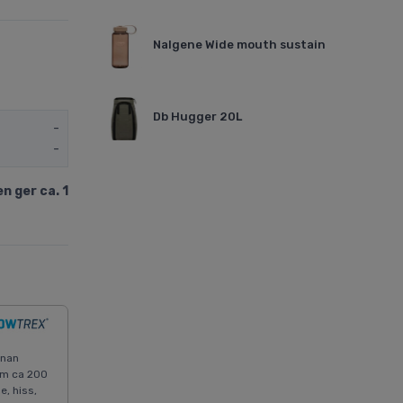
Nalgene Wide mouth sustain
Db Hugger 20L
-
-
n ger ca. 1
anan
nom ca 200
e, hiss,