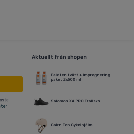
Aktuellt från shopen
Feldten tvätt + impregnering
paket 2x500 ml
naste
Salomon XA PRO Trailsko
ter i
Cairn Eon Cykelhjälm