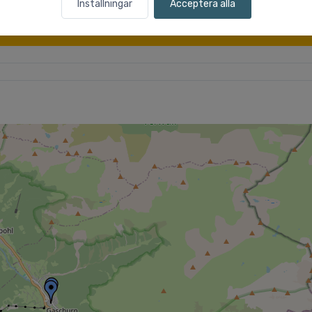
Sök
skidresor
Inställningar
Acceptera alla