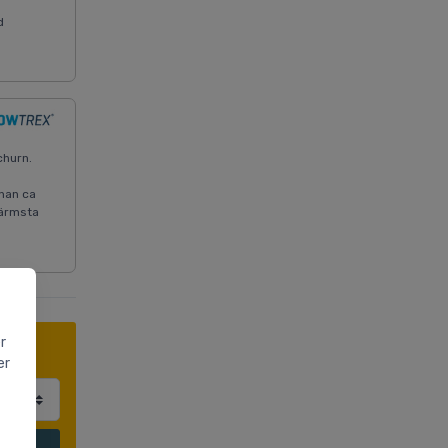
d
churn.
anan ca
Närmsta
r
er