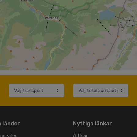
 länder
Nyttiga länkar
Frankrike
Artiklar