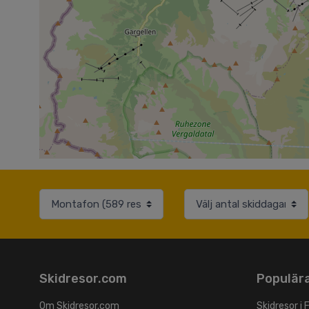
Skidresor.com
Populära
Om Skidresor.com
Skidresor i 