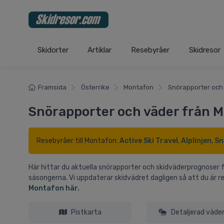
Skidorter
Artiklar
Resebyråer
Skidresor
Framsida
Österrike
Montafon
Snörapporter och
Snörapporter och väder från 
Resebyråer till Montafon:
Active Ski Travel
,
Alplinjen
,
Sn
Här hittar du aktuella snörapporter och skidväderprognoser 
säsongerna. Vi uppdaterar skidvädret dagligen så att du är r
Montafon här.
Pistkarta
Detaljerad väde