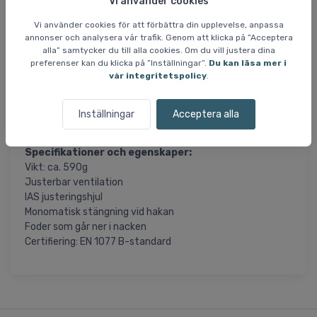
Vi använder cookies
baksidan vilket ger lite extra värme, perfekt om du har
tendens till att frysa om huvudet.
Vi använder cookies för att förbättra din upplevelse, anpassa
annonser och analysera vår trafik. Genom att klicka på ”Acceptera
När du ska anpassa hjälmen använder du justeringshjulet
alla” samtycker du till alla cookies. Om du vill justera dina
på baksidan. Det gör det enkelt att få bästa möjliga
preferenser kan du klicka på ”Inställningar”.
Du kan läsa mer i
vår integritetspolicy
.
passform till din huvudstorlek. Hjälmen stängs med ett
klickspänne under hakan och du öppnar igen genom att
trycka in den röda knappen. Det är enkelt att använda,
Inställningar
Acceptera alla
även när du har dina handskar på.
Specifikationer och egenskaper:
Vikt: ca. 590g
Justerbar ventilation
IAS justeringshjul
Monomatisk stängning vid hakan
Foder som går ner i nacken
Certifiering: EN 1077 B-standard