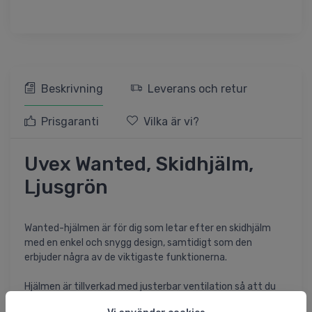
Beskrivning
Leverans och retur
Prisgaranti
Vilka är vi?
Uvex Wanted, Skidhjälm,
Ljusgrön
Wanted-hjälmen är för dig som letar efter en skidhjälm
med en enkel och snygg design, samtidigt som den
erbjuder några av de viktigaste funktionerna.
Hjälmen är tillverkad med justerbar ventilation så att du
kan reglera värmenivån. Innerfodret går längre ner på