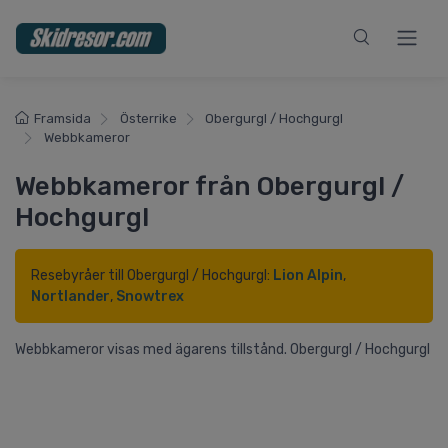
Framsida
Österrike
Obergurgl / Hochgurgl
Webbkameror
Webbkameror från Obergurgl /
Hochgurgl
Resebyråer till Obergurgl / Hochgurgl:
Lion Alpin
,
Nortlander
,
Snowtrex
Webbkameror visas med ägarens tillstånd. Obergurgl / Hochgurgl