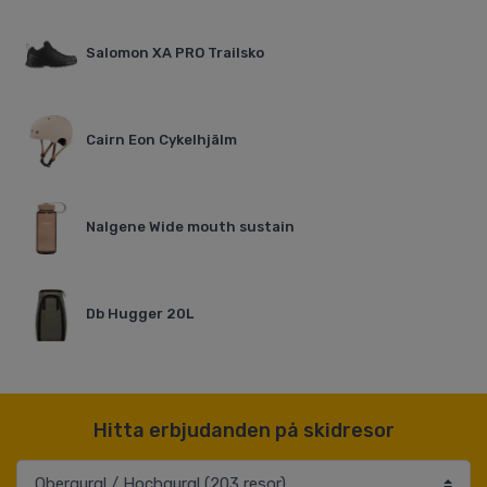
Salomon XA PRO Trailsko
Cairn Eon Cykelhjälm
Nalgene Wide mouth sustain
Db Hugger 20L
Hitta erbjudanden på skidresor