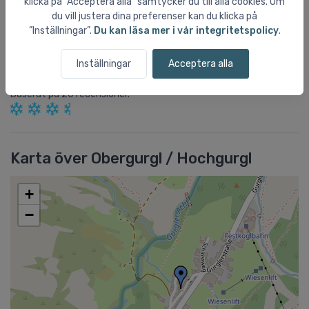
klicka på ”Acceptera alla” samtycker du till alla cookies. Om
du vill justera dina preferenser kan du klicka på
Prisnivå
0,00
”Inställningar”.
Du kan läsa mer i vår integritetspolicy
.
Offpist
0,00
Inställningar
Acceptera alla
Obergurgl / Hochgurgl
har en totalpoäng på
3,59
stjärnor av
5.
Baserat på
20
recensioner.
Karta över Obergurgl / Hochgurgl
+
−