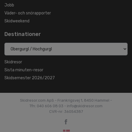
Jobb
Väder- och snörapporter
Skidweekend
Destinationer
Skidresor
Sista minuten-resor
Skidsemester 2026/2027
Skidresor.com ApS - Frankrigsvej 1, 8450 Hammel -
Tfn: 040 606 08 03 - info@skidresor.com
CVR-nr: 36054387