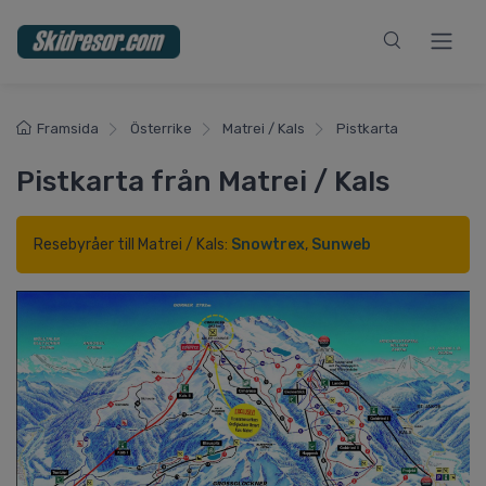
Framsida
Österrike
Matrei / Kals
Pistkarta
Pistkarta från Matrei / Kals
Resebyråer till Matrei / Kals:
Snowtrex
,
Sunweb