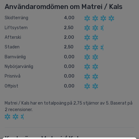
Användaromdömen om Matrei / Kals
Skidterräng
4,00
Liftsystem
2,50
Afterski
2,00
Staden
2,50
Barnvänlig
0,00
Nybörjarvänlig
0,00
Prisnivå
0,00
Offpist
0,00
Matrei / Kals
har en totalpoäng på
2,75
stjärnor av
5.
Baserat på
2
recensioner.
Karta över Matrei / Kals