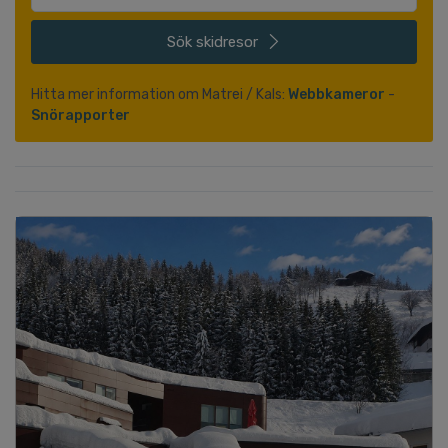
Sök
skidresor
Hitta mer information om Matrei / Kals:
Webbkameror
-
Snörapporter