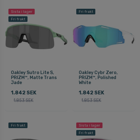
Sista i lager
Fri frakt
Fri frakt
Oakley Sutro Lite S,
Oakley Cybr Zero,
PRIZM™, Matte Trans
PRIZM™, Polished
Jade
White
1.842 SEK
1.842 SEK
1.853 SEK
1.853 SEK
Fri frakt
Sista i lager
Fri frakt