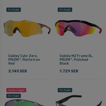
Fri frakt
Fri frakt
Oakley Cybr Zero,
Oakley M2 Frame XL,
PRIZM™, Matte Iron
PRIZM™, Polished
Red
Black
2.145 SEK
1.729 SEK
Sista i lager
Fri frakt
Fri frakt