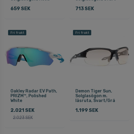
659 SEK
713 SEK
Fri frakt
Fri frakt
Oakley Radar EV Path,
Demon Tiger Sun,
PRIZM™, Polished
Solglasögon m.
White
läsruta, Svart/Grå
2.021 SEK
1.199 SEK
2.023 SEK