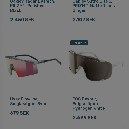
Oakley Radar EV Path,
Oakley Sutro Lite S,
PRIZM™, Polished
PRIZM™, Matte Trans
Black
Ginger
2.450 SEK
2.107 SEK
Fri frakt
Uvex Flowline,
POC Devour,
Solglasögon, Svart
Solglasögon,
Hydrogen White
679 SEK
2.699 SEK