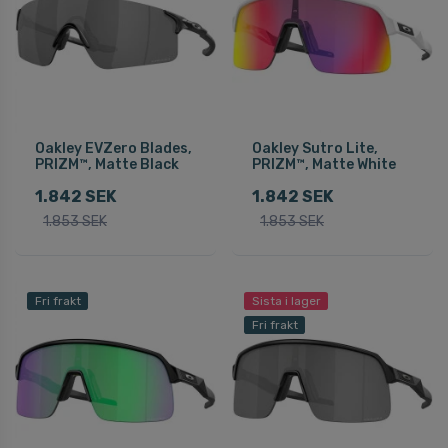
Oakley EVZero Blades,
Oakley Sutro Lite,
PRIZM™, Matte Black
PRIZM™, Matte White
1.842 SEK
1.842 SEK
1.853 SEK
1.853 SEK
Fri frakt
Sista i lager
Fri frakt