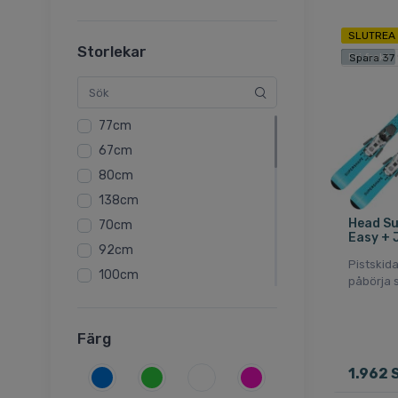
SLUTREA
Storlekar
Fri frakt
Spara 37
77cm
67cm
80cm
138cm
Head S
70cm
Easy + 
92cm
Pistskid
100cm
påbörja s
110cm
120cm
Färg
127cm
1.962 
130cm