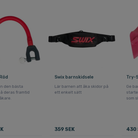
 Röd
Swix barnskidsele
Try-S
n den bästa
Lär barnen att åka skidor på
Ge ba
på deras framtid
ett enkelt sätt
starte
åkare.
som s
EK
359 SEK
430 