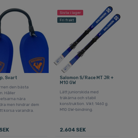
Sista i lager
Fri frakt
ip, Svart
Salomon S/Race MT JR +
M10 GW
rnen den bästa
Lätt juniorskida med
n. Håller
träkärna och stabil
petsarna nära
konstruktion. Vikt: 1460 g.
dra men hindrar dem
M10 GW-bindning.
tt korsa varandra.
SEK
2.604 SEK