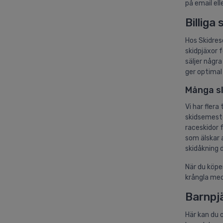
på email ell
Billiga
Hos Skidreso
skidpjäxor f
säljer några
ger optimal 
Många sl
Vi har flera
skidsemeste
raceskidor 
som älskar a
skidåkning d
När du köper
krångla med
Barnpj
Här kan du o