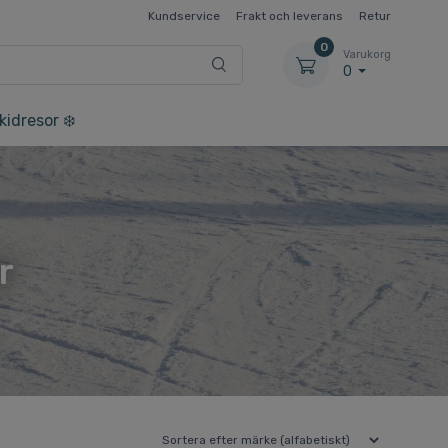
Kundservice
Frakt och leverans
Retur
0
Varukorg
0
kidresor ❄️
r