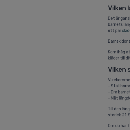
Vilken 
Det är gans
barnets län
ett par
skid
Barnskidor s
Kom ihåg at
kläder till 
Vilken 
Vi rekommen
- Ställ bar
- Dra barnet
- Mät längde
Till den lä
storlek 21.
Om du har f