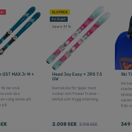
ger
SLUTREA
Fri frakt
Spara 37 %
 QST MAX Jr M +
Head Joy Easy + JRS 7.5
Ski T
GW
Ge ba
 till de små
Barnskida för tjejer med
starte
na som ska
rocker och Power Frame –
skids
n rolig skida att
lekfull och trygg inlärning.
varan
s på
från a
SEK
2.008 SEK
349 
3.198 SEK