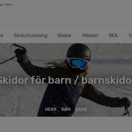
ver 999:-
or
Skidutrustning
Väskor
Märken
REA
S
Skidor för barn / barnskido
HERR
DAM
BARN