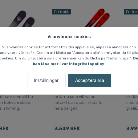
Fri frakt
Fri fra
Vi använder cookies
Vi använder cookies för att förbättra din upplevelse, anpassa annonser och
analysera vår trafik. Genom att klicka på ”Acceptera alla” samtycker du till all
cookies. Om du vill justera dina preferenser kan du klicka på ”Inställningar”.
D
kan läsa mer i vår integritetspolicy
.
ol Sender Kid +
Rossignol Hero Pro Multi
HEAD
Inställningar
Acceptera alla
 GW
Event + XPJR7
JRS 7
jare eller lätt
För nybörjare och lätt
För lä
t barn som vill ha
erfarna som vill ha en
skidåk
och bekväm skida
lättåkt och stabil skida för
med br
l styrning.
hela berget.
grafik.
SEK
3.549 SEK
3.99