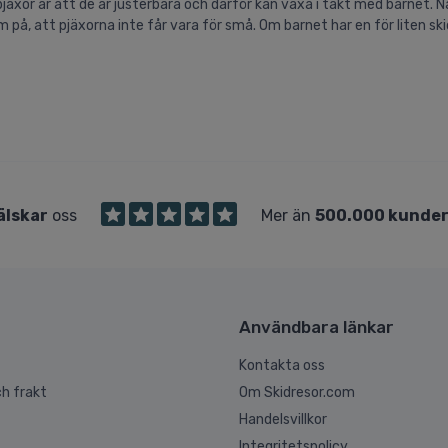
äxor är att de är justerbara och därför kan växa i takt med barnet. När
å, att pjäxorna inte får vara för små. Om barnet har en för liten skidp
älskar
oss
Mer än
500.000 kunde
Användbara länkar
Kontakta oss
h frakt
Om Skidresor.com
Handelsvillkor
Integritetspolicy