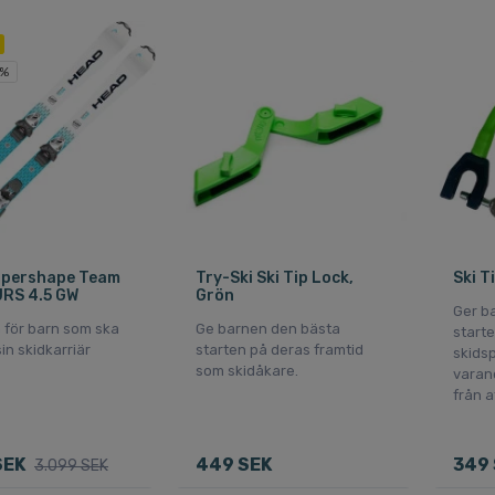
 %
upershape Team
Try-Ski Ski Tip Lock,
Ski T
JRS 4.5 GW
Grön
Ger b
a för barn som ska
Ge barnen den bästa
starte
in skidkarriär
starten på deras framtid
skids
som skidåkare.
varan
från a
SEK
449 SEK
349 
3.099 SEK