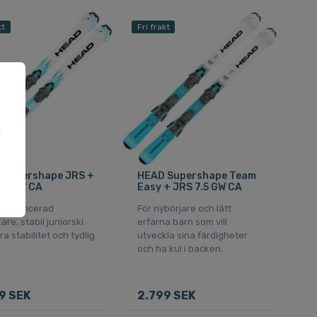
kt
Fri frakt
a
u
 Supershape JRS +
HEAD Supershape Team
.5 GW CA
Easy + JRS 7.5 GW CA
tt avancerad
För nybörjare och lätt
are, stabil juniorski
erfarna barn som vill
a stabilitet och tydlig
utveckla sina färdigheter
och ha kul i backen.
9 SEK
2.799 SEK