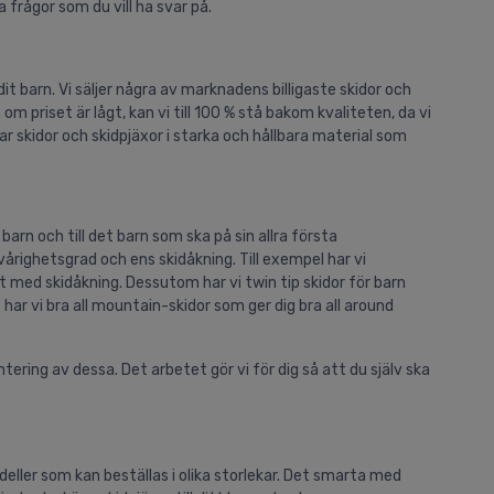
a frågor som du vill ha svar på.
l dit barn. Vi säljer några av marknadens billigaste skidor och
 om priset är lågt, kan vi till 100 % stå bakom kvaliteten, da vi
ar skidor och skidpjäxor i starka och hållbara material som
 barn och till det barn som ska på sin allra första
årighetsgrad och ens skidåkning. Till exempel har vi
t med skidåkning. Dessutom har vi twin tip skidor för barn
 har vi bra all mountain-skidor som ger dig bra all around
tering av dessa. Det arbetet gör vi för dig så att du själv ska
odeller som kan beställas i olika storlekar. Det smarta med