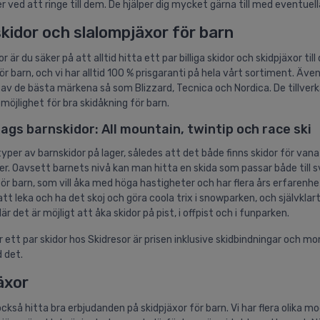
er ved att ringe till dem. De hjälper dig mycket gärna till med eventuell
 skidor och slalompjäxor för barn
r är du säker på att alltid hitta ett par billiga skidor och skidpjäxor til
ör barn, och vi har alltid 100 % prisgaranti på hela vårt sortiment. Även
 av de bästa märkena så som Blizzard, Tecnica och Nordica. De tillverk
möjlighet för bra skidåkning för barn.
ags barnskidor: All mountain, twintip och race ski
 typer av barnskidor på lager, således att det både finns skidor för vana
r. Oavsett barnets nivå kan man hitta en skida som passar både till sv
för barn, som vill åka med höga hastigheter och har flera års erfarenhe
tt leka och ha det skoj och göra coola trix i snowparken, och självklart
är det är möjligt att åka skidor på pist, i offpist och i funparken.
 ett par skidor hos Skidresor är prisen inklusive skidbindningar och mon
 det.
äxor
ckså hitta bra erbjudanden på skidpjäxor för barn. Vi har flera olika m