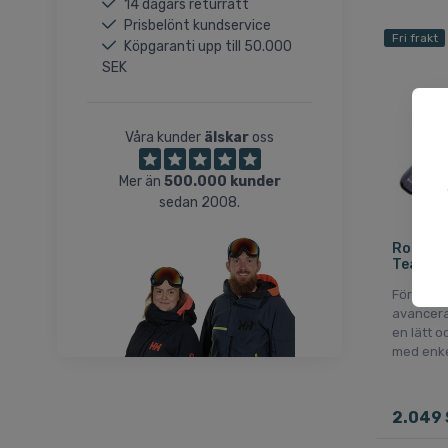
14 dagars returrätt
Prisbelönt kundservice
Fri frakt
Köpgaranti upp till 50.000
SEK
Våra kunder
älskar
oss
Mer än
500.000 kunder
sedan 2008.
Rossign
Team 4
För nybör
avancera
en lätt 
med enke
2.049 