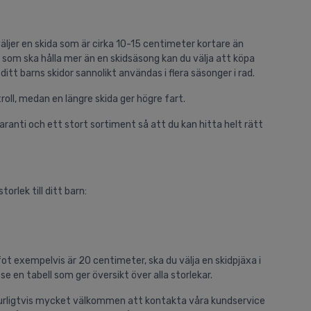
äljer en skida som är cirka 10-15 centimeter kortare än
r som ska hålla mer än en skidsäsong kan du välja att köpa
itt barns skidor sannolikt användas i flera säsonger i rad.
troll, medan en längre skida ger högre fart.
garanti och ett stort sortiment så att du kan hitta helt rätt
rlek till ditt barn:
fot exempelvis är 20 centimeter, ska du välja en skidpjäxa i
e en tabell som ger översikt över alla storlekar.
aturligtvis mycket välkommen att kontakta våra kundservice