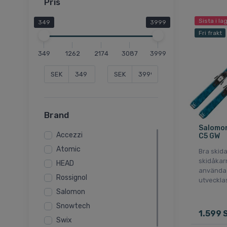
Pris
Sista i la
349
3999
Fri frakt
349
1262
2174
3087
3999
SEK
SEK
Brand
Salomon
Accezzi
C5 GW
Atomic
Bra skida
skidåkar
HEAD
använda e
Rossignol
utveckla
Salomon
Snowtech
1.599 
Swix