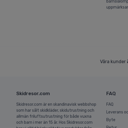
barnslalompj
uppmärksam p
Våra kunder
Skidresor.com
FAQ
Skidresor.com är en skandinavisk webbshop
FAQ
som har sålt skidkläder, skidutrustning och
Leverans oc
allmän friluftsutrustning för både vuxna
Byte
och barn i mer än 15 år. Hos Skidresor.com
Retur