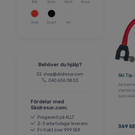
137cm
Blå
Grön
Multi
Rosa
140cm
147cm
Röd
Svart
Vit
148cm
150cm
157cm
158cm
160cm
Behöver du hjälp?
168cm
shop@skidresor.com
Ski Tip,
178cm
040 606 08 03
87cm
Ge barne
starten 
Onesize
som skid
Fördelar med
Skidresor.com:
Prisgaranti på ALLT
2–5 arbetsdagar leverans
349 S
Fri frakt över 999 SEK