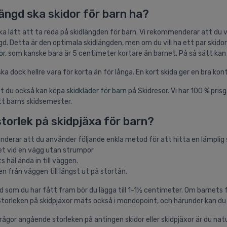
längd ska skidor för barn ha?
ka lätt att ta reda på skidlängden för barn. Vi rekommenderar att du v
gd. Detta är den optimala skidlängden, men om du vill ha ett par skido
or
, som kanske bara är 5 centimeter kortare än barnet. På så sätt kan d
ka dock hellre vara för korta än för långa. En kort skida ger en bra kon
t du också kan köpa
skidkläder för barn
på Skidresor. Vi har 100 % pris
ditt barns skidsemester.
storlek på skidpjäxa för barn?
derar att du använder följande enkla metod för att hitta en lämplig sto
net vid en vägg utan strumpor
s häl ända in till väggen.
n från väggen till längst ut på stortån.
ngd som du har fått fram bör du lägga till 1-1½ centimeter. Om barnets 
 Storleken på skidpjäxor mäts också i mondopoint, och härunder kan du s
rågor angående storleken på antingen skidor eller skidpjäxor är du n