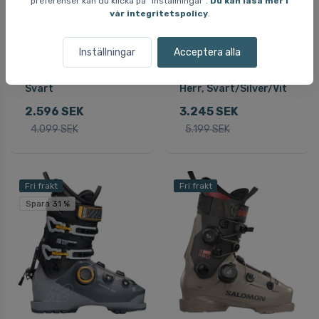
preferenser kan du klicka på ”Inställningar”.
Du kan läsa mer i
vår integritetspolicy
.
Inställningar
Acceptera alla
Salomon Sense 100
Salomon S/PRO MV
GW, Skidpjäxor, Herr,
100 GW, Skidpjäxor,
Svart
Herr, Svart/Silver/Vit
2.596 SEK
3.245 SEK
4.099 SEK
5.199 SEK
Fri frakt
Fri frakt
Spara 31 %