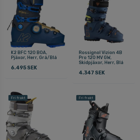
K2 BFC 120 BOA,
Rossignol Vizion 4B
Pjäxor, Herr, Grå/Blå
Pro 120 MV GW,
Skidpjäxor, Herr, Blå
6.495 SEK
4.347 SEK
Fri frakt
Fri frakt