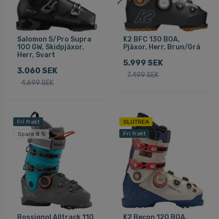
Salomon S/Pro Supra
K2 BFC 130 BOA,
100 GW, Skidpjäxor,
Pjäxor, Herr, Brun/Grå
Herr, Svart
5.999 SEK
3.060 SEK
7.499 SEK
4.699 SEK
Fri frakt
SLUTREA
Fri frakt
Spara 8 %
Rossignol Alltrack 110
K2 Recon 120 BOA,