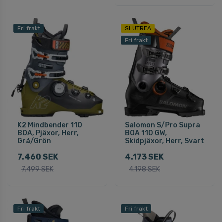
Fri frakt
SLUTREA
Fri frakt
K2 Mindbender 110
Salomon S/Pro Supra
BOA, Pjäxor, Herr,
BOA 110 GW,
Grå/Grön
Skidpjäxor, Herr, Svart
7.460 SEK
4.173 SEK
7.499 SEK
4.198 SEK
Fri frakt
Fri frakt