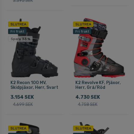
3.395 SEK
SLUTREA
SLUTREA
Fri frakt
Fri frakt
Spara 33 %
K2 Recon 100 MV,
K2 Revolve KF, Pjäxor,
Skidpjäxor, Herr, Svart
Herr, Grå/Röd
3.154 SEK
4.730 SEK
4.699 SEK
4.758 SEK
SLUTREA
SLUTREA