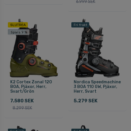
6.999 SEK
SLUTREA
Fri frakt
Fri frakt
Spara 9 %
K2 Cortex Zonal 120
Nordica Speedmachine
BOA, Pjäxor, Herr,
3 BOA 110 GW, Pjäxor,
Svart/Grön
Herr, Svart
7.580 SEK
5.279 SEK
8.299 SEK