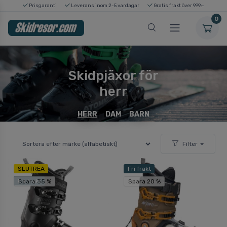
Prisgaranti
Leverans inom 2-5 vardagar
Gratis frakt över 999:-
0
Skidpjäxor för
herr
HERR
DAM
BARN
Filter
SLUTREA
Fri frakt
Fri frakt
Spara 35 %
Spara 20 %