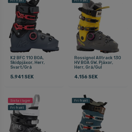
Fri frakt
Fri frakt
K2 BFC 110 BOA,
Rossignol Alltrack 130
Skidpjäxor, Herr,
HV BOA GW, Pjäxor,
Svart/Grå
Herr, Grå/Gul
5.941 SEK
4.156 SEK
Sista i lager
Fri frakt
Fri frakt