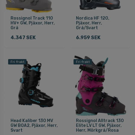
Rossignol Track 110
Nordica HF 120,
HV+ GW, Pjäxor, Herr,
Pjäxor, Herr,
Grå
Grå/Svart
4.347 SEK
6.959 SEK
Fri frakt
Fri frakt
Head Kaliber 130 MV
Rossignol Alltrack 130
GW BOA2, Pjäxor, Herr,
Elite LV LT GW, Pjäxor,
Svart
Herr, Mörkgrå/Rosa