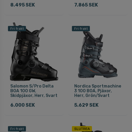
8.495 SEK
7.865 SEK
Fri frakt
Fri frakt
Salomon S/Pro Delta
Nordica Sportmachine
BOA 100 GW,
3 100 BOA, Pjäxor,
Skidpjäxor, Herr, Svart
Herr, Grön/Svart
6.000 SEK
5.629 SEK
Fri frakt
SLUTREA