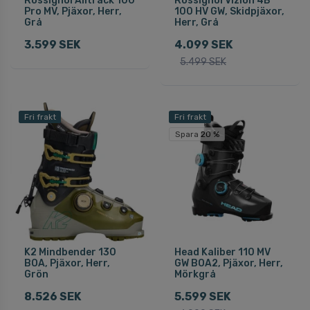
Rossignol Alltrack 100
Rossignol Vizion 4B
Pro MV, Pjäxor, Herr,
100 HV GW, Skidpjäxor,
Grå
Herr, Grå
3.599 SEK
4.099 SEK
5.499 SEK
Fri frakt
Fri frakt
Spara 20 %
K2 Mindbender 130
Head Kaliber 110 MV
BOA, Pjäxor, Herr,
GW BOA2, Pjäxor, Herr,
Grön
Mörkgrå
8.526 SEK
5.599 SEK