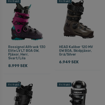
Fri frakt
Fri frakt
Rossignol Alltrack 130
HEAD Kaliber 120 MV
Elite LV LT BOA GW,
GW BOA, Skidpjäxor,
Pjäxor, Herr,
Grå/Silver
Svart/Lila
6.949 SEK
8.999 SEK
Fri frakt
Fri frakt