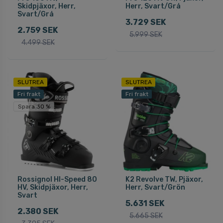
Skidpjäxor, Herr,
Herr, Svart/Grå
Svart/Grå
3.729 SEK
2.759 SEK
5.999 SEK
4.499 SEK
SLUTREA
SLUTREA
Fri frakt
Fri frakt
Spara 30 %
Rossignol HI-Speed 80
K2 Revolve TW, Pjäxor,
HV, Skidpjäxor, Herr,
Herr, Svart/Grön
Svart
5.631 SEK
2.380 SEK
5.665 SEK