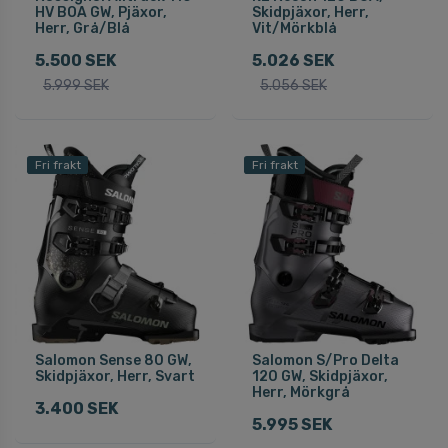
HV BOA GW, Pjäxor,
Skidpjäxor, Herr,
Herr, Grå/Blå
Vit/Mörkblå
5.500 SEK
5.026 SEK
5.999 SEK
5.056 SEK
Fri frakt
Fri frakt
Salomon Sense 80 GW,
Salomon S/Pro Delta
Skidpjäxor, Herr, Svart
120 GW, Skidpjäxor,
Herr, Mörkgrå
3.400 SEK
5.995 SEK