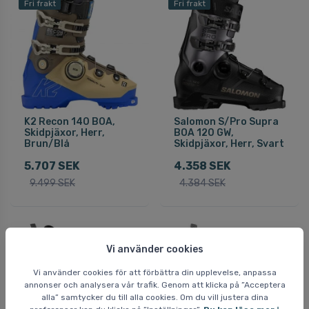
Fri frakt
Fri frakt
K2 Recon 140 BOA,
Salomon S/Pro Supra
Skidpjäxor, Herr,
BOA 120 GW,
Brun/Blå
Skidpjäxor, Herr, Svart
5.707 SEK
4.358 SEK
9.499 SEK
4.384 SEK
SLUTREA
SLUTREA
Vi använder cookies
Fri frakt
Fri frakt
Spara 38 %
Vi använder cookies för att förbättra din upplevelse, anpassa
annonser och analysera vår trafik. Genom att klicka på ”Acceptera
alla” samtycker du till alla cookies. Om du vill justera dina