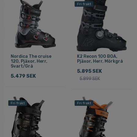
Fri frakt
Nordica The cruise
K2 Recon 100 BOA,
120, Pjäxor, Herr,
Pjäxor, Herr, Mörkgrå
Svart/Grå
5.895 SEK
5.479 SEK
5.899 SEK
Fri frakt
Fri frakt