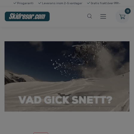
Prisgaranti
Leverans inom 2-5 vardagar
Gratis frakt över 999:-
0