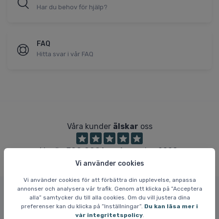
Har du behov för hjälp?
FAQ
Hitta svar i vår FAQ
Våra kunder
älskar
oss
Mer än
500.000 kunder
sedan 2008.
Vi använder cookies
Vi använder cookies för att förbättra din upplevelse, anpassa
annonser och analysera vår trafik. Genom att klicka på ”Acceptera
alla” samtycker du till alla cookies. Om du vill justera dina
Skidresor.com
preferenser kan du klicka på ”Inställningar”.
Du kan läsa mer i
vår integritetspolicy
.