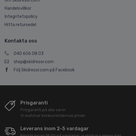
Om Skidresor.com
Handelsvillkor
Integritetspolicy
Hitta retursedel
Kontakta oss
040 606 08 03
shop@skidresor.com
Följ Skidresor.com på Facebook
Prisgaranti
Prisgaranti på alla varor.
Vi matchar konkurrenternas priser.
Leverans inom 2-5 vardagar
Beställ innan 18:00 på vardagar, vi skickar samma dag