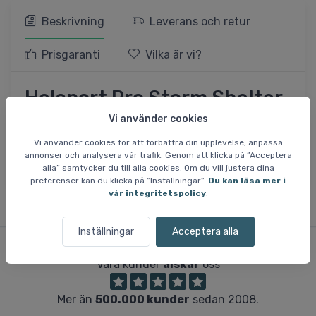
Beskrivning
Leverans och retur
Prisgaranti
Vilka är vi?
Helsport Pro Storm Shelter,
Double, Lingonberry Red,
Vi använder cookies
OS, skydd, röd
Vi använder cookies för att förbättra din upplevelse, anpassa
annonser och analysera vår trafik. Genom att klicka på ”Acceptera
alla” samtycker du till alla cookies. Om du vill justera dina
preferenser kan du klicka på ”Inställningar”.
Du kan läsa mer i
vår integritetspolicy
.
Inställningar
Acceptera alla
Våra kunder
älskar
oss
Mer än
500.000 kunder
sedan 2008.