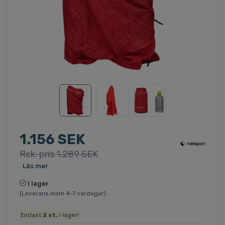
1.156 SEK
Rek. pris 1.289 SEK
.
Läs mer
I lager
(Leverans inom 4-7 vardagar)
Endast
2
st.
i lager!