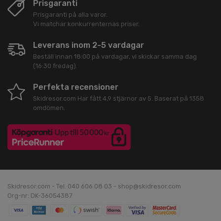
Prisgaranti
Prisgaranti på alla varor.
Vi matchar konkurrenternas priser.
Leverans inom 2-5 vardagar
Beställ innan 18:00 på vardagar, vi skickar samma dag
(16:30 fredag).
Perfekta recensioner
Skidresor.com
Har fått
4,9
stjärnor av
5
. Baserat på
1358
omdömen.
Skidresor.com - Tel. 040 606 08 03 - shop@skidresor.com
Org-nr: DK-36054387