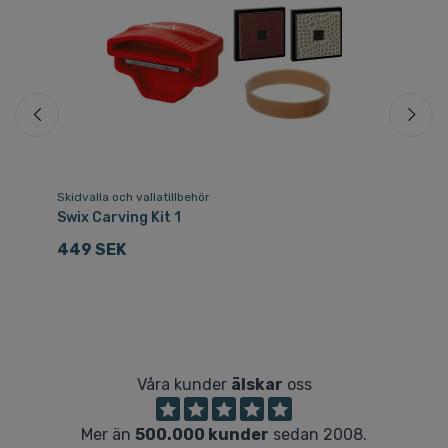
Skidvalla och vallatillbehör
Ski
.dk
Swix Carving Kit 1
Ac
449 SEK
4
Våra kunder
älskar
oss
Mer än
500.000 kunder
sedan 2008.