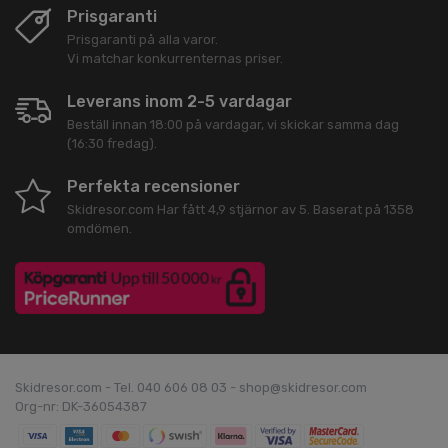
Prisgaranti
Prisgaranti på alla varor.
Vi matchar konkurrenternas priser.
Leverans inom 2-5 vardagar
Beställ innan 18:00 på vardagar, vi skickar samma dag
(16:30 fredag).
Perfekta recensioner
Skidresor.com
Har fått
4,9
stjärnor av
5
. Baserat på
1358
omdömen.
Skidresor.com - Tel. 040 606 08 03 - shop@skidresor.com
Org-nr: DK-36054387