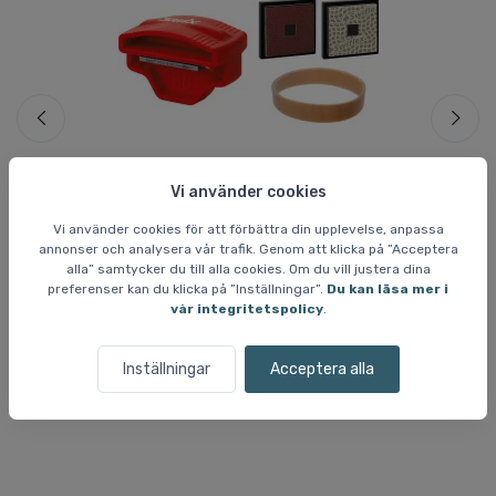
Vi använder cookies
Skidvalla och vallatillbehör
Ski
Vi använder cookies för att förbättra din upplevelse, anpassa
Swix Carving Kit 1
Ac
annonser och analysera vår trafik. Genom att klicka på ”Acceptera
449 SEK
4
alla” samtycker du till alla cookies. Om du vill justera dina
preferenser kan du klicka på ”Inställningar”.
Du kan läsa mer i
vår integritetspolicy
.
Andra köpte också
Inställningar
Acceptera alla