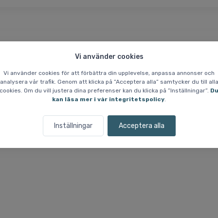
Prisgaranti
Vilka är vi?
Vi använder cookies
, sovsäck, grå
Vi använder cookies för att förbättra din upplevelse, anpassa annonser och
analysera vår trafik. Genom att klicka på ”Acceptera alla” samtycker du till all
cookies. Om du vill justera dina preferenser kan du klicka på ”Inställningar”.
D
kan läsa mer i vår integritetspolicy
.
 ge optimal isolering och komfort med minimal vikt och packstorlek.
uren. Dragkedjan är placerad ovanför marken för att minska värmeför
tillverkad av återvunnet material för en mer hållbar lösning.
Inställningar
Acceptera alla