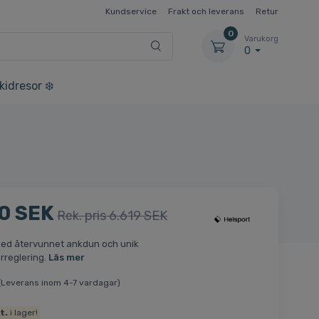
Kundservice
Frakt och leverans
Retur
0
Varukorg
0
kidresor ❄️
0 SEK
Rek. pris 6.619 SEK
ed återvunnet ankdun och unik
rreglering.
Läs mer
(Leverans inom 4-7 vardagar)
t.
i lager!