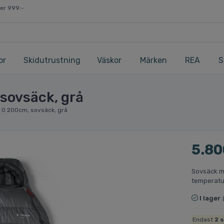
ver 999:-
or
Skidutrustning
Väskor
Märken
REA
S
sovsäck, grå
 0 200cm, sovsäck, grå
5.80
Sovsäck m
temperatu
I lager
Endast
2
s