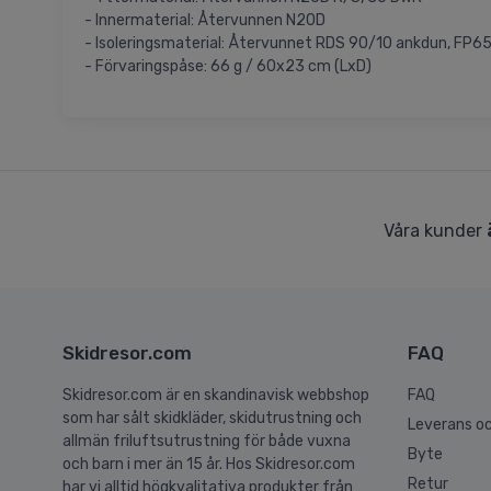
- Innermaterial: Återvunnen N20D
- Isoleringsmaterial: Återvunnet RDS 90/10 ankdun, FP6
- Förvaringspåse: 66 g / 60x23 cm (LxD)
Våra kunder
Skidresor.com
FAQ
Skidresor.com är en skandinavisk webbshop
FAQ
som har sålt skidkläder, skidutrustning och
Leverans oc
allmän friluftsutrustning för både vuxna
Byte
och barn i mer än 15 år. Hos Skidresor.com
Retur
har vi alltid högkvalitativa produkter från