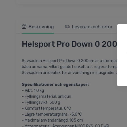
Beskrivning
Leverans och retur
Helsport Pro Down 0 200cm
Sovsäcken Helsport Pro Down 0 200cm är utformad för att
båda armarna, vilket gör det enkelt att reglera temperat
Sovsäcken är idealisk för användning i minusgrader och är 
Specifikationer och egenskaper:
- Vikt: 1,0 kg
- Fyllningsmaterial: ankdun
- Fyllningsvikt: 500 g
- Komforttemperatur: 0°C
- Lägre temperaturgräns: -5,6°C
- Maximal användarlängd: 185 cm
- Yttermaterial: Återvunnen N20D R/S, C0 DWR