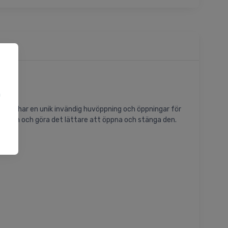
a
u
 Den har en unik invändig huvöppning och öppningar för
lusten och göra det lättare att öppna och stänga den.