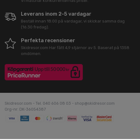
Vi matchar konkurrenternas priser.
Leverans inom 2-5 vardagar
Beställ innan 18:00 på vardagar, vi skickar samma dag
(16:30 fredag).
Perfekta recensioner
Skidresor.com
Har fått
4,9
stjärnor av
5
. Baserat på
1358
omdömen.
Skidresor.com - Tel. 040 606 08 03 - shop@skidresor.com
Org-nr: DK-36054387