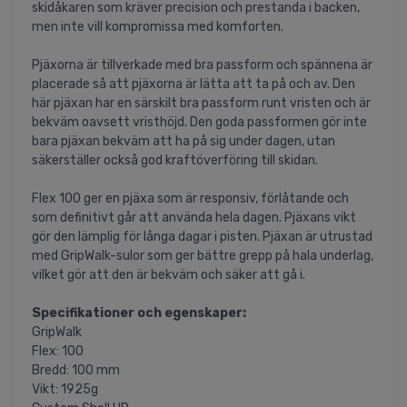
skidåkaren som kräver precision och prestanda i backen,
men inte vill kompromissa med komforten.
Pjäxorna är tillverkade med bra passform och spännena är
placerade så att pjäxorna är lätta att ta på och av. Den
här pjäxan har en särskilt bra passform runt vristen och är
bekväm oavsett vristhöjd. Den goda passformen gör inte
bara pjäxan bekväm att ha på sig under dagen, utan
säkerställer också god kraftöverföring till skidan.
Flex 100 ger en pjäxa som är responsiv, förlåtande och
som definitivt går att använda hela dagen. Pjäxans vikt
gör den lämplig för långa dagar i pisten. Pjäxan är utrustad
med GripWalk-sulor som ger bättre grepp på hala underlag,
vilket gör att den är bekväm och säker att gå i.
Specifikationer och egenskaper:
GripWalk
Flex: 100
Bredd: 100 mm
Vikt: 1925g