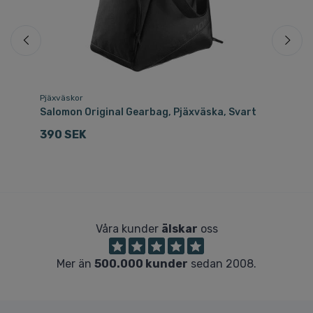
Pjäxväskor
Lö
Salomon Original Gearbag, Pjäxväska, Svart
Sa
390 SEK
6
Våra kunder
älskar
oss
Mer än
500.000 kunder
sedan 2008.