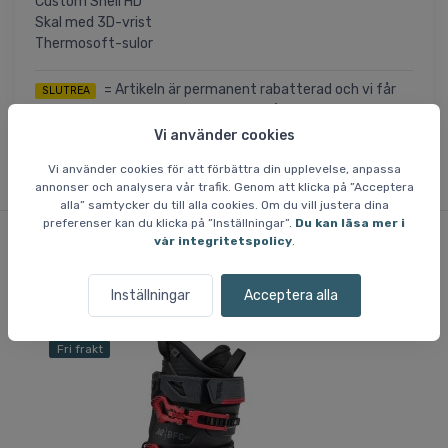
Custom Shell HD
Skal med 3D-vrist
Thermosoft-sulor
= Artikeln är permanent rabatterad och vi får
SLUTREA
inte in fler när det aktuella lagret är sålt. Storlekar som ej
finns på lager är inte tillgängliga.
Vi använder cookies
Vi använder cookies för att förbättra din upplevelse, anpassa
annonser och analysera vår trafik. Genom att klicka på ”Acceptera
alla” samtycker du till alla cookies. Om du vill justera dina
preferenser kan du klicka på ”Inställningar”.
Du kan läsa mer i
vår integritetspolicy
.
Liknande varor
Inställningar
Acceptera alla
Fri frakt
Fri
Sp