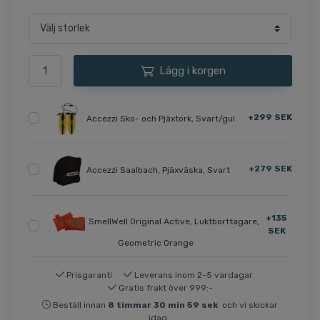
Lägg i korgen
+299 SEK
Accezzi Sko- och Pjäxtork, Svart/gul
+279 SEK
Accezzi Saalbach, Pjäxväska, Svart
+135
SmellWell Original Active, Luktborttagare,
SEK
Geometric Orange
Prisgaranti
Leverans inom 2-5 vardagar
Gratis frakt över 999:-
Beställ innan
8
timmar
30
min
59
sek
och vi skickar
idag.