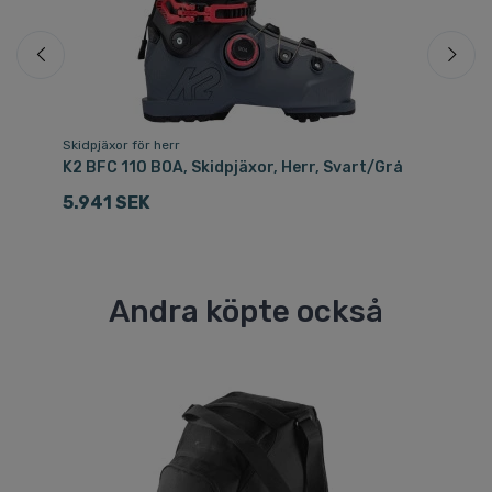
Skidpjäxor för herr
Ski
K2 BFC 110 BOA, Skidpjäxor, Herr, Svart/Grå
Ro
He
5.941 SEK
2
Andra köpte också