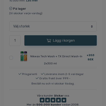
10.000 mm.
Läs mer
På lager
(Vi skickar varje vardag)
Lägg i korgen
+203
Nikwax Tech Wash + TX Direct Wash-In
SEK
2x300 ml
Prisgaranti
Leverans inom 2-5 vardagar
Gratis frakt över 999:-
Beställ nu och vi skickar tisdag.
Våra kunder
älskar
oss
Mer än
500.000 kunder
sedan 2008.