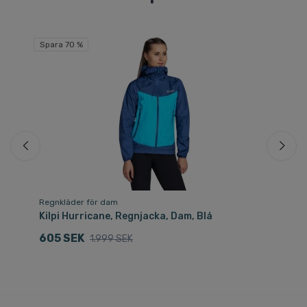
Fri
Spara 70 %
Sp
Regnkläder för dam
Re
Kilpi Hurricane, Regnjacka, Dam, Blå
Ki
605 SEK
1
1.999 SEK