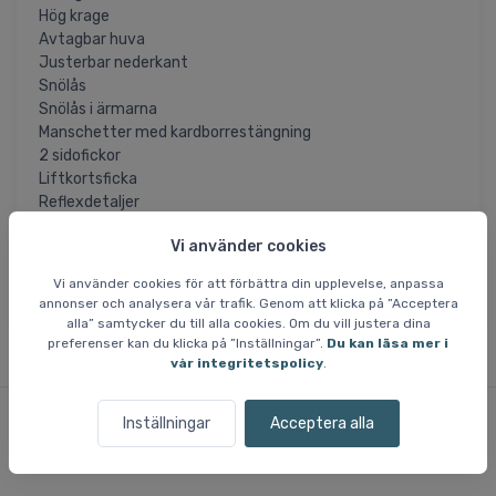
Hög krage
Avtagbar huva
Justerbar nederkant
Snölås
Snölås i ärmarna
Manschetter med kardborrestängning
2 sidofickor
Liftkortsficka
Reflexdetaljer
Vi använder cookies
= Artikeln är permanent rabatterad och vi får
SLUTREA
inte in fler när det aktuella lagret är sålt. Storlekar som ej
Vi använder cookies för att förbättra din upplevelse, anpassa
finns på lager är inte tillgängliga.
annonser och analysera vår trafik. Genom att klicka på ”Acceptera
alla” samtycker du till alla cookies. Om du vill justera dina
preferenser kan du klicka på ”Inställningar”.
Du kan läsa mer i
vår integritetspolicy
.
Inställningar
Acceptera alla
Liknande varor