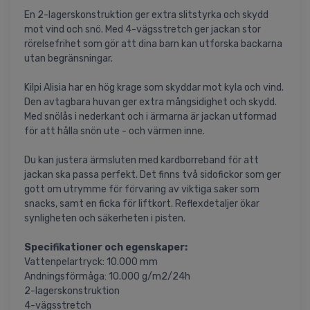
En 2-lagerskonstruktion ger extra slitstyrka och skydd
mot vind och snö. Med 4-vägsstretch ger jackan stor
rörelsefrihet som gör att dina barn kan utforska backarna
utan begränsningar.
Kilpi Alisia har en hög krage som skyddar mot kyla och vind.
Den avtagbara huvan ger extra mångsidighet och skydd.
Med snölås i nederkant och i ärmarna är jackan utformad
för att hålla snön ute - och värmen inne.
Du kan justera ärmsluten med kardborreband för att
jackan ska passa perfekt. Det finns två sidofickor som ger
gott om utrymme för förvaring av viktiga saker som
snacks, samt en ficka för liftkort. Reflexdetaljer ökar
synligheten och säkerheten i pisten.
Specifikationer och egenskaper:
Vattenpelartryck: 10.000 mm
Andningsförmåga: 10.000 g/m2/24h
2-lagerskonstruktion
4-vägsstretch