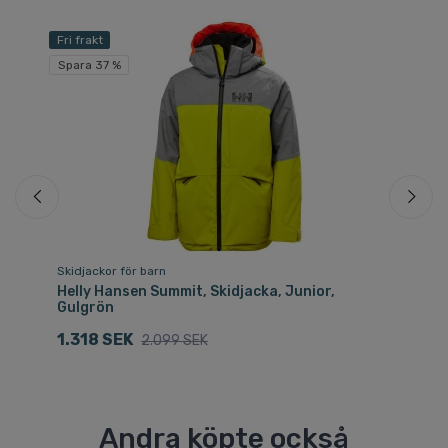
Fri frakt
Fri
Spara 37 %
Sp
Skidjackor för barn
Sk
å
Helly Hansen Summit, Skidjacka, Junior,
He
Gulgrön
Te
1.318 SEK
1.
2.099 SEK
Andra köpte också