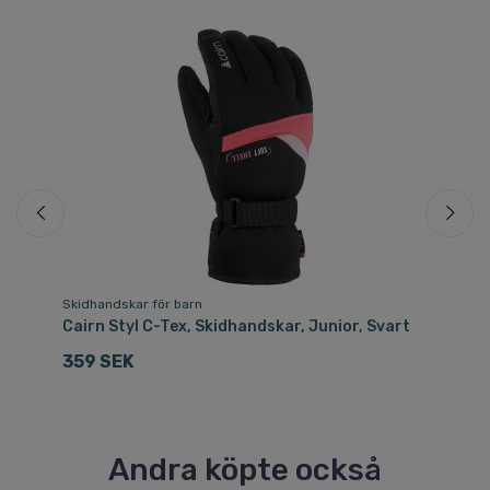
Fri
Skidhandskar för barn
Sk
Cairn Styl C-Tex, Skidhandskar, Junior, Svart
He
Li
359 SEK
1
Andra köpte också