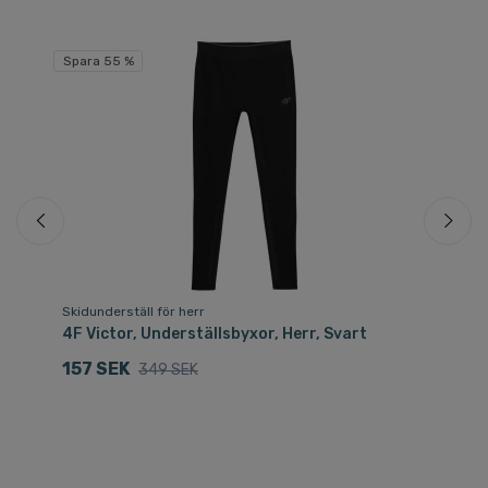
Spara 55 %
Skidunderställ för herr
Sk
4F Victor, Underställsbyxor, Herr, Svart
4F
157 SEK
2
349 SEK