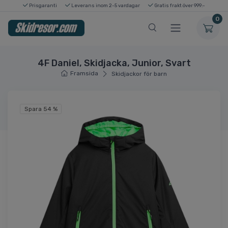
Prisgaranti
Leverans inom 2-5 vardagar
Gratis frakt över 999:-
0
4F Daniel, Skidjacka, Junior, Svart
Framsida
Skidjackor för barn
Spara 54 %