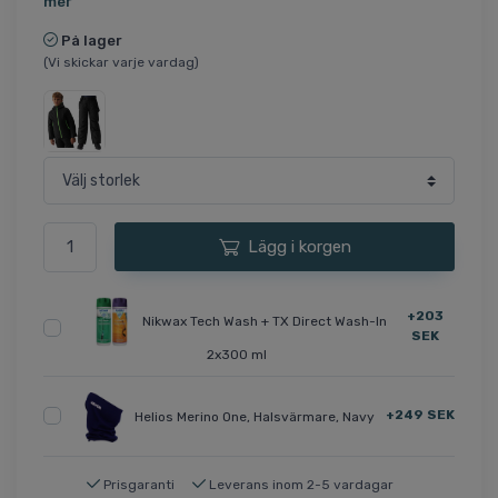
mer
På lager
(Vi skickar varje vardag)
Lägg i korgen
+203
Nikwax Tech Wash + TX Direct Wash-In
SEK
2x300 ml
+249 SEK
Helios Merino One, Halsvärmare, Navy
Prisgaranti
Leverans inom 2-5 vardagar