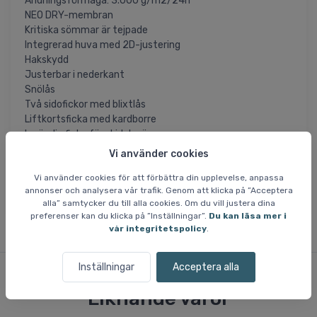
Andningsförmåga: 3.000 g/m2/24h
NEO DRY-membran
Kritiska sömmar är tejpade
Integrerad huva med 2D-justering
Hakskydd
Justerbar i nederkant
Snölås
Två sidofickor med blixtlås
Liftkortsficka med kardborre
Invändig ficka för skidglasögon
Vi använder cookies
= Artikeln är permanent rabatterad och vi får
SLUTREA
Vi använder cookies för att förbättra din upplevelse, anpassa
inte in fler när det aktuella lagret är sålt. Storlekar som ej
annonser och analysera vår trafik. Genom att klicka på ”Acceptera
finns på lager är inte tillgängliga.
alla” samtycker du till alla cookies. Om du vill justera dina
preferenser kan du klicka på ”Inställningar”.
Du kan läsa mer i
vår integritetspolicy
.
Inställningar
Acceptera alla
Liknande varor