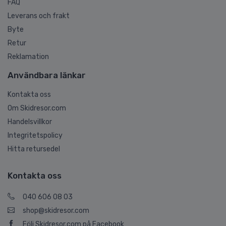
FAQ
Leverans och frakt
Byte
Retur
Reklamation
Användbara länkar
Kontakta oss
Om Skidresor.com
Handelsvillkor
Integritetspolicy
Hitta retursedel
Kontakta oss
040 606 08 03
shop@skidresor.com
Följ Skidresor.com på Facebook