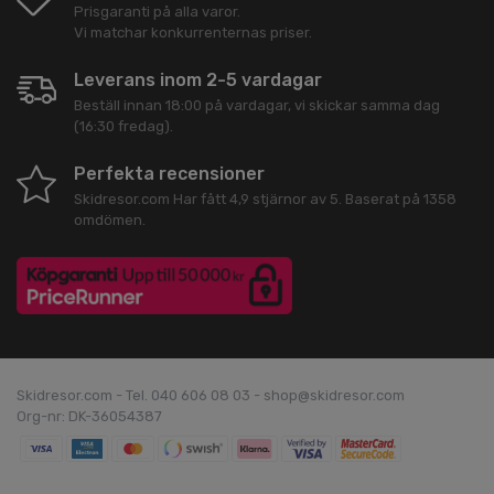
Prisgaranti på alla varor.
Vi matchar konkurrenternas priser.
Leverans inom 2-5 vardagar
Beställ innan 18:00 på vardagar, vi skickar samma dag
(16:30 fredag).
Perfekta recensioner
Skidresor.com
Har fått
4,9
stjärnor av
5
. Baserat på
1358
omdömen.
Skidresor.com - Tel. 040 606 08 03 - shop@skidresor.com
Org-nr: DK-36054387