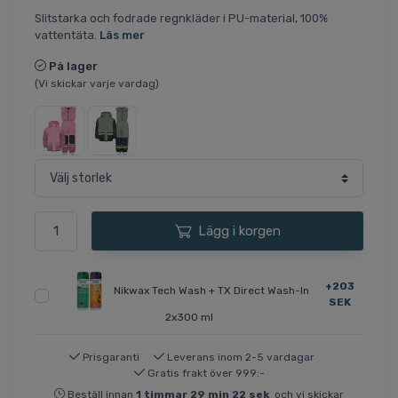
Slitstarka och fodrade regnkläder i PU-material, 100%
vattentäta.
Läs mer
På lager
(Vi skickar varje vardag)
Lägg i korgen
+203
Nikwax Tech Wash + TX Direct Wash-In
SEK
2x300 ml
Prisgaranti
Leverans inom 2-5 vardagar
Gratis frakt över 999:-
Beställ innan
1
timmar
29
min
22
sek
och vi skickar