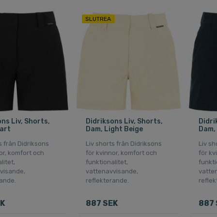
SLUTREA
ns Liv, Shorts,
Didriksons Liv, Shorts,
Didri
art
Dam, Light Beige
Dam, 
s från Didriksons
Liv shorts från Didriksons
Liv sh
or, komfort och
för kvinnor, komfort och
för kv
litet,
funktionalitet,
funkti
visande,
vattenavvisande,
vatte
rande.
reflekterande.
reflek
EK
887 SEK
887 