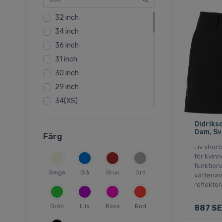
32 inch
34 inch
36 inch
31 inch
30 inch
29 inch
34(XS)
33 inch
Didrikso
38 inch
Dam, Sv
Färg
33
Liv short
34
för kvinn
funktiona
36(S)
Beige
Blå
Brun
Grå
vattenav
38(M)
reflekte
40(L)
Grön
Lila
Rosa
Röd
887 S
42(XL)