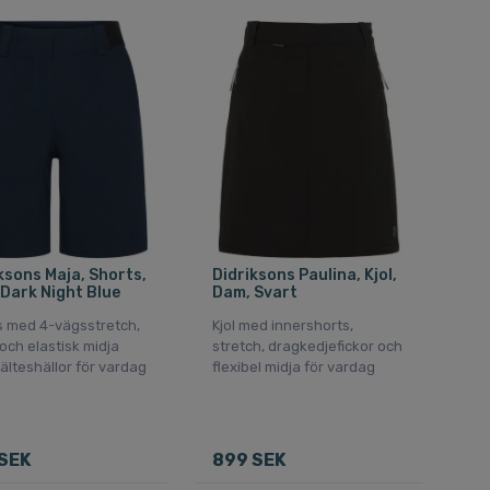
ksons Maja, Shorts,
Didriksons Paulina, Kjol,
Dark Night Blue
Dam, Svart
s med 4-vägsstretch,
Kjol med innershorts,
 och elastisk midja
stretch, dragkedjefickor och
lteshällor för vardag
flexibel midja för vardag
SEK
899 SEK