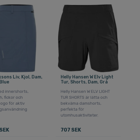
ksons Liv, Kjol, Dam,
Helly Hansen W Elv Light
Blue
Tur, Shorts, Dam, Grå
ed innershorts,
Helly Hansen W ELV LIGHT
h, fickor och
TUR SHORTS är lätta och
logo för aktiv
bekväma damshorts,
gsanvändning
perfekta för
utomhusaktiviteter.
SEK
707 SEK