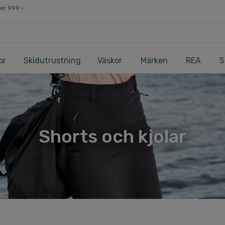
ver 999:-
or
Skidutrustning
Väskor
Märken
REA
S
Shorts och kjolar