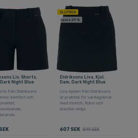
SLUTREA
Spara 29 %
ksons Liv, Shorts,
Didriksons Liva, Kjol,
Dark Night Blue
Dam, Dark Night Blue
orts från Didriksons
Liva-kjolen från Didriksons
innor, komfort och
är praktisk för vardagsbruk
onalitet,
med stretch, fickor och
navvisande,
elastisk midja.
terande.
SEK
607 SEK
849 SEK