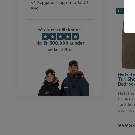
38
Köpgaranti upp till 50.000
SEK
Fri frakt
Våra kunder
älskar
oss
Mer än
500.000 kunder
sedan 2008.
Helly H
Tur, Sho
Bedroc
Helly Ha
SHORTS 
funktione
utomhusa
999 S