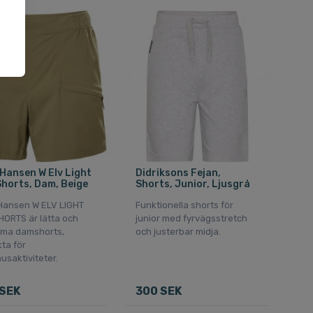
kt
 Hansen W Elv Light
Didriksons Fejan,
Shorts, Dam, Beige
Shorts, Junior, Ljusgrå
 Hansen W ELV LIGHT
Funktionella shorts för
HORTS är lätta och
junior med fyrvägsstretch
ma damshorts,
och justerbar midja.
ta för
saktiviteter.
SEK
300 SEK