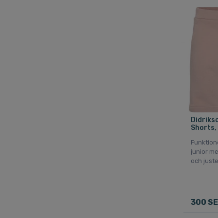
Didriks
Shorts,
Funktione
junior m
och juste
300 S