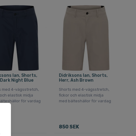
ksons Ian, Shorts,
Didriksons Ian, Shorts,
 Dark Night Blue
Herr, Ash Brown
s med 4-vägsstretch,
Shorts med 4-vägsstretch,
 och elastisk midja
fickor och elastisk midja
lteshällor för vardag
med bälteshällor för vardag
SEK
850 SEK
a
u