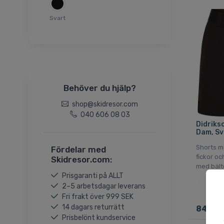
44(XXL)
46(3XL)
Svart
48(4XL)
S(48)
M(50)
L(52)
Behöver du hjälp?
XL(54)
XXL(56)
shop@skidresor.com
040 606 08 03
120
Didriks
130
Dam, Sv
140
Shorts m
Fördelar med
fickor oc
150
Skidresor.com:
med bält
160
Prisgaranti på ALLT
30
2–5 arbetsdagar leverans
Fri frakt över 999 SEK
32
14 dagars returrätt
849 S
36
Prisbelönt kundservice