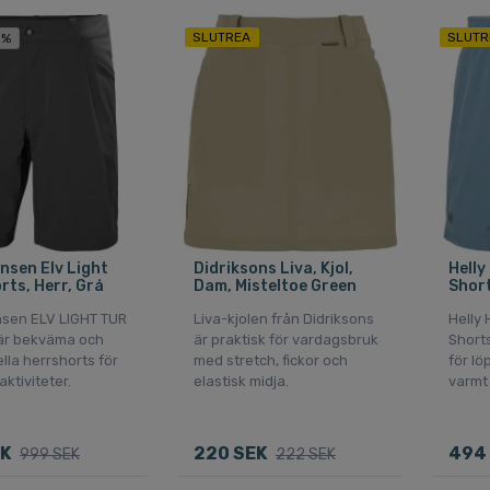
SLUTREA
SLUTR
 %
ansen Elv Light
Didriksons Liva, Kjol,
Helly
rts, Herr, Grå
Dam, Misteltoe Green
Short
nsen ELV LIGHT TUR
Liva-kjolen från Didriksons
Helly
är bekväma och
är praktisk för vardagsbruk
Shorts
lla herrshorts för
med stretch, fickor och
för lö
ktiviteter.
elastisk midja.
varmt 
EK
220 SEK
494
999 SEK
222 SEK