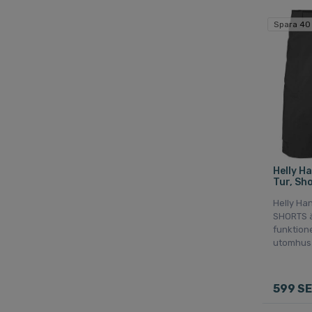
Spara 40
Helly H
Tur, Sho
Helly Ha
SHORTS 
funktione
utomhusa
599 S