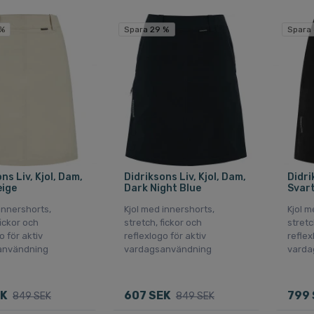
 %
Spara 29 %
Spara 
ns Liv, Kjol, Dam,
Didriksons Liv, Kjol, Dam,
Didri
eige
Dark Night Blue
Svar
innershorts,
Kjol med innershorts,
Kjol m
fickor och
stretch, fickor och
stretc
o för aktiv
reflexlogo för aktiv
reflex
användning
vardagsanvändning
varda
EK
607 SEK
799 
849 SEK
849 SEK