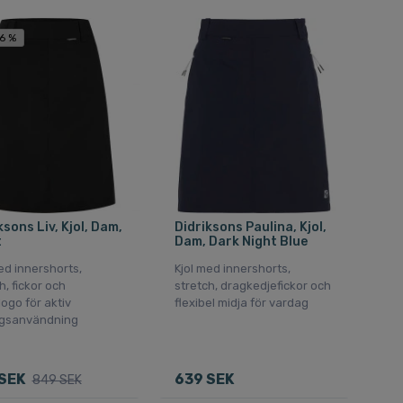
6 %
ksons Liv, Kjol, Dam,
Didriksons Paulina, Kjol,
t
Dam, Dark Night Blue
ed innershorts,
Kjol med innershorts,
h, fickor och
stretch, dragkedjefickor och
logo för aktiv
flexibel midja för vardag
gsanvändning
SEK
639 SEK
849 SEK