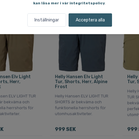
kan läsa mer i vår integritetspolicy
.
Fri frakt
Fri fra
Inställningar
Acceptera alla
ansen Elv Light
Helly Hansen Elv Light
Helly
rts, Herr,
Tur, Shorts, Herr, Alpine
Tur, 
k
Frost
Helly
nsen ELV LIGHT TUR
Helly Hansen ELV LIGHT TUR
TUR S
är bekväma och
SHORTS är bekväma och
bekvä
lla herrshorts för
funktionella herrshorts för
perfek
ktiviteter.
utomhusaktiviteter.
utomhu
EK
999 SEK
999 