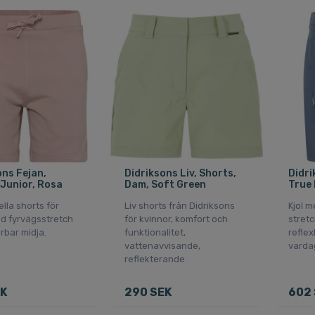
ons Fejan,
Didriksons Liv, Shorts,
Didri
 Junior, Rosa
Dam, Soft Green
True 
lla shorts för
Liv shorts från Didriksons
Kjol m
ed fyrvägsstretch
för kvinnor, komfort och
stretc
rbar midja.
funktionalitet,
reflex
vattenavvisande,
varda
reflekterande.
EK
290 SEK
602 