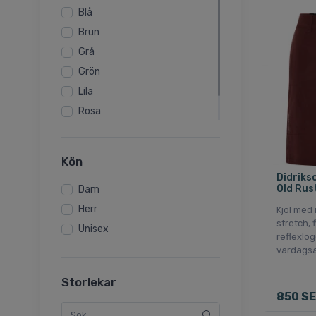
Blå
Brun
Grå
Grön
Lila
Rosa
Röd
Svart
Kön
Didrikso
Old Rus
Dam
Herr
Kjol med 
stretch, 
Unisex
reflexlog
vardags
Storlekar
850 S