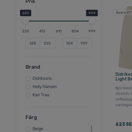
Pris
Spara 27
220
999
220
415
610
804
999
SEK
SEK
Brand
Didrikso
Didriksons
Light B
Helly Hansen
Kjol med 
stretch, 
Kari Traa
reflexlog
vardags
Färg
623 S
Beige