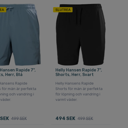
EA
SLUTREA
 Hansen Rapide 7'',
Helly Hansen Rapide 7'',
s, Herr, Blå
Shorts, Herr, Svart
 Hansens Rapide
Helly Hansens Rapide
 för män är perfekta
Shorts för män är perfekta
pning och vandring i
för löpning och vandring i
väder.
varmt väder.
 SEK
494 SEK
499 SEK
499 SEK