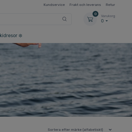
Kundservice
Frakt och leverans
Retur
0
Varukorg
0
kidresor ❄️