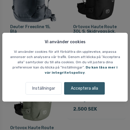
Deuter Freecline 15,
Ortovox Haute Route
Blå
30L S, Skidryggsäck,
Svart
778 SEK
Vi använder cookies
2.500 SEK
784 SEK
Vi använder cookies för att förbättra din upplevelse, anpassa
annonser och analysera vår trafik. Genom att klicka på ”Acceptera
alla” samtycker du till alla cookies. Om du vill justera dina
preferenser kan du klicka på ”Inställningar”.
Du kan läsa mer i
Fri frakt
Fri frakt
vår integritetspolicy
.
Inställningar
Acceptera alla
Ortovox Haute Route
30L S, Skidryggsäck,
Orange
2.500 SEK
Ortovox Haute Route