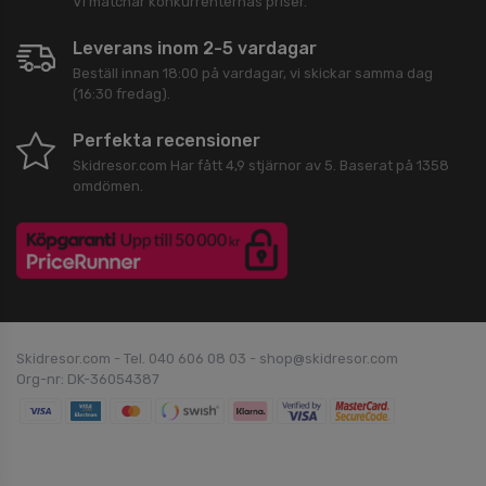
Vi matchar konkurrenternas priser.
Leverans inom 2-5 vardagar
Beställ innan 18:00 på vardagar, vi skickar samma dag
(16:30 fredag).
Perfekta recensioner
Skidresor.com
Har fått
4,9
stjärnor av
5
. Baserat på
1358
omdömen.
Skidresor.com - Tel. 040 606 08 03 - shop@skidresor.com
Org-nr: DK-36054387