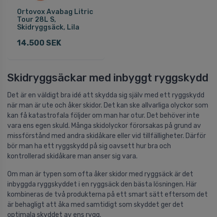
Ortovox Avabag Litric
Tour 28L S,
Skidryggsäck, Lila
14.500 SEK
Skidryggsäckar med inbyggt ryggskydd
Det är en väldigt bra idé att skydda sig själv med ett ryggskydd
när man är ute och åker skidor. Det kan ske allvarliga olyckor som
kan få katastrofala följder om man har otur. Det behöver inte
vara ens egen skuld. Många skidolyckor förorsakas på grund av
missförstånd med andra skidåkare eller vid tillfälligheter. Därför
bör man ha ett ryggskydd på sig oavsett hur bra och
kontrollerad skidåkare man anser sig vara.
Om man är typen som ofta åker skidor med ryggsäck är det
inbyggda ryggskyddet i en ryggsäck den bästa lösningen. Här
kombineras de två produkterna på ett smart sätt eftersom det
är behagligt att åka med samtidigt som skyddet ger det
optimala skyddet av ens rygg.