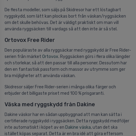
De flesta modeller, som säljs på Skidresor har ett löstagbart
ryggskydd, som lätt kan plockas bort från väskan/ryggsäcken
om det skulle behövas. Det är väldigt praktiskt om man vill
använda ryggsäcken till vardags så att den inte är så stel.
Ortovox Free Rider
Den populäraste av alla ryggsäckar med ryggskydd är Free Rider-
serien från märket
Ortovox
. Ryggsäcken görs i flera olika längder
och storlekar, så att den passar till alla personer. Dessutom har
den en fantastisk passform och massor av utrymme som ger
bra möjligheter att använda väskan.
Skidresor säljer Free Rider-serien i många olika färger och
erbjuder det billigaste priset med 100 % prisgaranti.
Väska med ryggskydd från Dakine
Dakine väskor har en sådan uppbyggnad att man kan sätta i
certifierade ryggskydd i ryggsäcken. Detta ryggskydd medföljer
inte automatiskt i köpet av en
Dakine väska
, utan det ska
istället köpas separat. Detta är en bra idé att göra eftersom