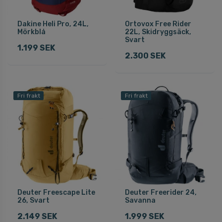
Dakine Heli Pro, 24L,
Ortovox Free Rider
Mörkblå
22L, Skidryggsäck,
Svart
1.199 SEK
2.300 SEK
Fri frakt
Fri frakt
Deuter Freescape Lite
Deuter Freerider 24,
26, Svart
Savanna
2.149 SEK
1.999 SEK