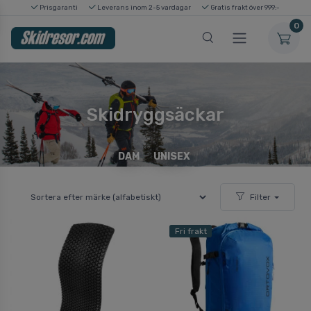
Prisgaranti
Leverans inom 2-5 vardagar
Gratis frakt över 999:-
0
Skidryggsäckar
DAM
UNISEX
Filter
Fri frakt