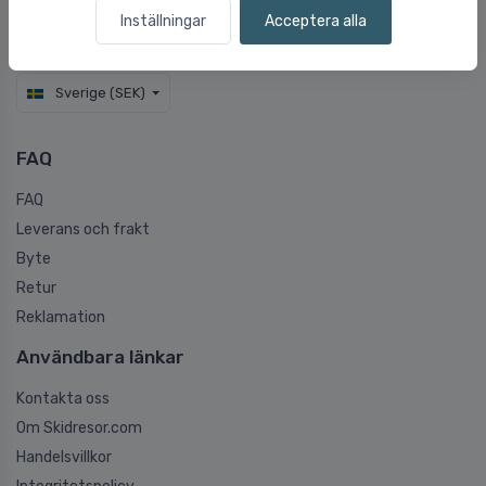
Inställningar
Acceptera alla
högkvalitativa produkter från populära och kända märken på
lager. Vi har endast 2-5 vardagars leveranstid samt prisgaranti.
Sverige (SEK)
FAQ
FAQ
Leverans och frakt
Byte
Retur
Reklamation
Användbara länkar
Kontakta oss
Om Skidresor.com
Handelsvillkor