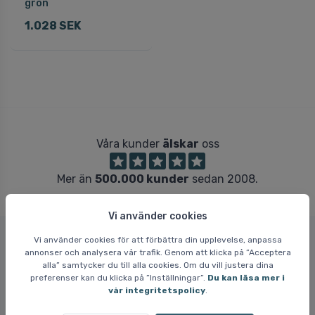
grön
1.028 SEK
Våra kunder
älskar
oss
Mer än
500.000 kunder
sedan 2008.
Vi använder cookies
Vi använder cookies för att förbättra din upplevelse, anpassa
annonser och analysera vår trafik. Genom att klicka på ”Acceptera
Skidresor.com
alla” samtycker du till alla cookies. Om du vill justera dina
preferenser kan du klicka på ”Inställningar”.
Du kan läsa mer i
Skidresor.com är en skandinavisk webbshop som har sålt
vår integritetspolicy
.
skidkläder, skidutrustning och allmän friluftsutrustning för både
vuxna och barn i mer än 15 år. Hos Skidresor.com har vi alltid