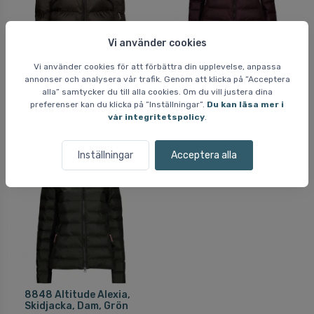
Vi använder cookies
8848 Altitude Manda,
8848 Altitude Alexia,
Vi använder cookies för att förbättra din upplevelse, anpassa
Skidjacka, Dam, Brun
Skidjacka, Dam,
Bordeaux
annonser och analysera vår trafik. Genom att klicka på ”Acceptera
5.599 SEK
alla” samtycker du till alla cookies. Om du vill justera dina
4.849 SEK
preferenser kan du klicka på ”Inställningar”.
Du kan läsa mer i
vår integritetspolicy
.
Inställningar
Acceptera alla
Fri frakt
8848 Altitude Alexia,
Skidjacka, Dam, Grön