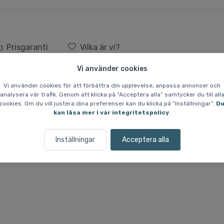
Prisgaranti
Vilka är vi?
Vi använder cookies
ka, Dam, Faded Wine
Vi använder cookies för att förbättra din upplevelse, anpassa annonser och
analysera vår trafik. Genom att klicka på ”Acceptera alla” samtycker du till all
cookies. Om du vill justera dina preferenser kan du klicka på ”Inställningar”.
D
d för våta dagar med fokus på skydd och funktionella detaljer. Rock
kan läsa mer i vår integritetspolicy
.
nserad kombination av väderskydd och komfort i användning.
våvägsdragkedjan framtill ger en mer flexibel öppning. Huvan är fas
Inställningar
Acceptera alla
 invändig dragsko för en mer anpassad passform, och ärmsluten kan 
.