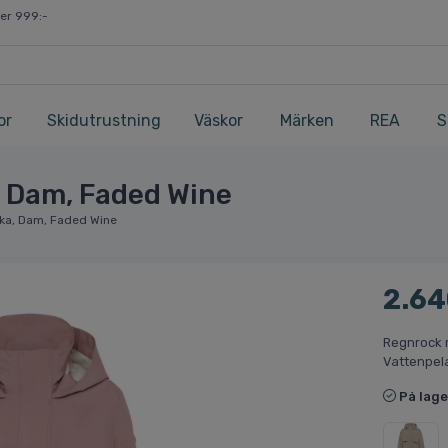
ver 999:-
or
Skidutrustning
Väskor
Märken
REA
S
, Dam, Faded Wine
cka, Dam, Faded Wine
2.64
Regnrock m
Vattenpel
På lage