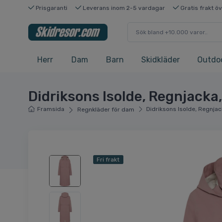
Prisgaranti
Leverans inom 2-5 vardagar
Gratis frakt ö
Herr
Dam
Barn
Skidkläder
Outdo
Didriksons Isolde, Regnjacka
Framsida
Didriksons Isolde, Regnja
Regnkläder för dam
Fri frakt