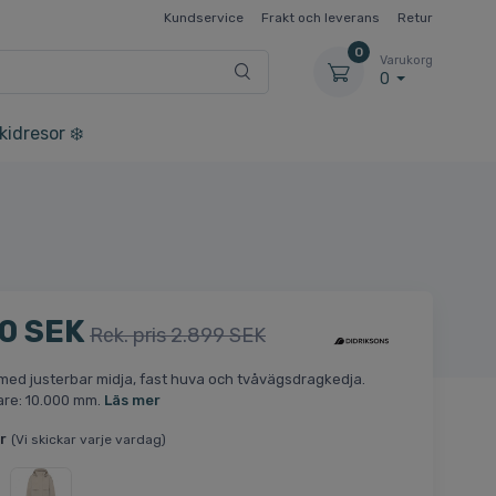
Kundservice
Frakt och leverans
Retur
0
Varukorg
0
kidresor ❄️
0 SEK
Rek. pris 2.899 SEK
ed justerbar midja, fast huva och tvåvägsdragkedja.
are: 10.000 mm.
Läs mer
r
(Vi skickar varje vardag)