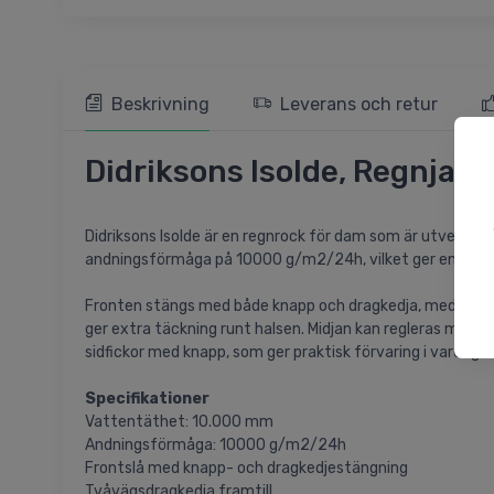
Beskrivning
Leverans och retur
Didriksons Isolde, Regnjac
Didriksons Isolde är en regnrock för dam som är utveckla
andningsförmåga på 10000 g/m2/24h, vilket ger en bala
Fronten stängs med både knapp och dragkedja, medan den t
ger extra täckning runt halsen. Midjan kan regleras med
sidfickor med knapp, som ger praktisk förvaring i vardagen
Specifikationer
Vattentäthet: 10.000 mm
Andningsförmåga: 10000 g/m2/24h
Frontslå med knapp- och dragkedjestängning
Tvåvägsdragkedja framtill