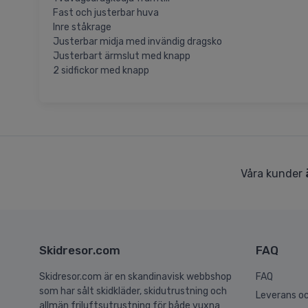
Fast och justerbar huva
Inre ståkrage
Justerbar midja med invändig dragsko
Justerbart ärmslut med knapp
2 sidfickor med knapp
Våra kunder
Skidresor.com
FAQ
Skidresor.com är en skandinavisk webbshop
FAQ
som har sålt skidkläder, skidutrustning och
Leverans oc
allmän friluftsutrustning för både vuxna