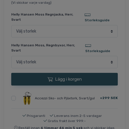
(Vi skickar varje vardag)
Helly Hansen Moss Regnjacka, Herr,
Svart
Storleksguide
Helly Hansen Moss, Regnbyxor, Herr,
Svart
Storleksguide
Lägg i korgen
+299 SEK
Accezzi Sko- och Pjäxtork, Svart/gul
Prisgaranti
Leverans inom 2-5 vardagar
Gratis frakt över 999:-
Beställ innan
6
timmar
46
min
4
sek
och vi skickar idag.