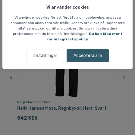
Vi använder cookies
Liknande varor
Vi använder cookies för att förbättra din upplevelse, anpassa
annonser och analysera vår trafik. Genom att klicka på ”Acceptera
alla” samtycker du till alla cookies. Om du vill justera dina
Fri
preferenser kan du klicka på ”Inställningar”.
Du kan läsa mer i
vår integritetspolicy
.
Inställningar
Acceptera alla
Regnkläder för herr
Re
Helly Hansen Moss, Regnbyxor, Herr, Svart
He
He
542 SEK
1