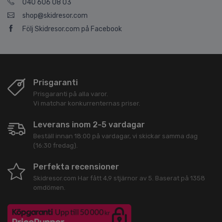
040 606 08 03
shop@skidresor.com
Följ Skidresor.com på Facebook
Prisgaranti
Prisgaranti på alla varor.
Vi matchar konkurrenternas priser.
Leverans inom 2-5 vardagar
Beställ innan 18:00 på vardagar, vi skickar samma dag
(16:30 fredag).
Perfekta recensioner
Skidresor.com
Har fått
4,9
stjärnor av
5
. Baserat på
1358
omdömen.