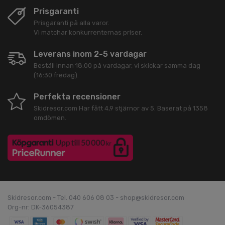
Prisgaranti
Prisgaranti på alla varor.
Vi matchar konkurrenternas priser.
Leverans inom 2-5 vardagar
Beställ innan 18:00 på vardagar, vi skickar samma dag
(16:30 fredag).
Perfekta recensioner
Skidresor.com
Har fått
4,9
stjärnor av
5
. Baserat på
1358
omdömen.
Skidresor.com - Tel. 040 606 08 03 - shop@skidresor.com
Org-nr: DK-36054387