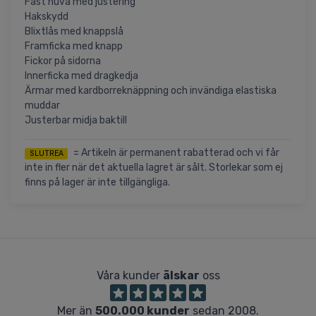
Fast huva med justering
Hakskydd
Blixtlås med knappslå
Framficka med knapp
Fickor på sidorna
Innerficka med dragkedja
Ärmar med kardborreknäppning och invändiga elastiska
muddar
Justerbar midja baktill
= Artikeln är permanent rabatterad och vi får
SLUTREA
inte in fler när det aktuella lagret är sålt. Storlekar som ej
finns på lager är inte tillgängliga.
Våra kunder
älskar
oss
Mer än
500.000 kunder
sedan 2008.