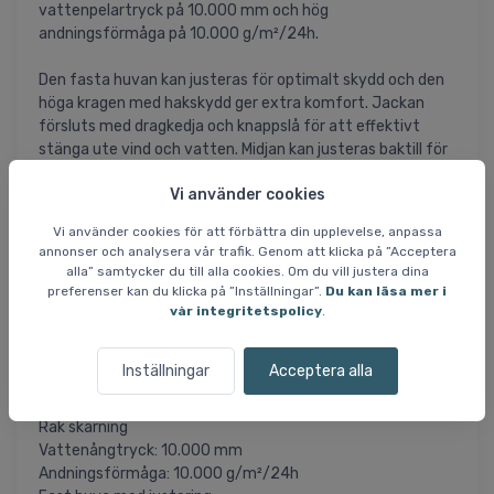
vattenpelartryck på 10.000 mm och hög
andningsförmåga på 10.000 g/m²/24h.
Den fasta huvan kan justeras för optimalt skydd och den
höga kragen med hakskydd ger extra komfort. Jackan
försluts med dragkedja och knappslå för att effektivt
stänga ute vind och vatten. Midjan kan justeras baktill för
en mer personlig passform.
Vi använder cookies
Liam är försedd med flera praktiska fickor: en framficka
Vi använder cookies för att förbättra din upplevelse, anpassa
med knappstängning, sidofickor och en innerficka med
annonser och analysera vår trafik. Genom att klicka på ”Acceptera
dragkedja. Ärmarna har både justerbara
alla” samtycker du till alla cookies. Om du vill justera dina
kardborreknäppningar och elastiska innermuddar för att
preferenser kan du klicka på ”Inställningar”.
Du kan läsa mer i
hålla vattnet ute.
vår integritetspolicy
.
Specifikationer och egenskaper
Inställningar
Acceptera alla
Material: Polyester och återvunnen polyester
Vanlig passform
Rak skärning
Vattenångtryck: 10.000 mm
Andningsförmåga: 10.000 g/m²/24h