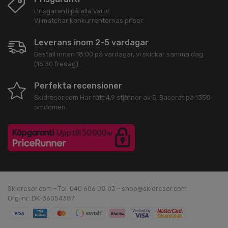
Prisgaranti på alla varor.
Vi matchar konkurrenternas priser.
Leverans inom 2-5 vardagar
Beställ innan 18:00 på vardagar, vi skickar samma dag
(16:30 fredag).
Perfekta recensioner
Skidresor.com
Har fått
4,9
stjärnor av
5
. Baserat på
1358
omdömen.
Skidresor.com - Tel. 040 606 08 03 - shop@skidresor.com
Org-nr: DK-36054387