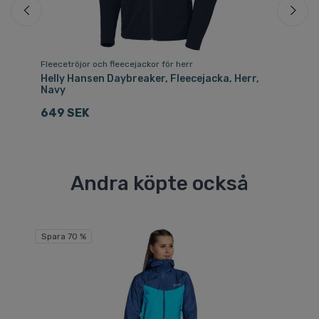
Fleecetröjor och fleecejackor för herr
Fle
Helly Hansen Daybreaker, Fleecejacka, Herr,
He
Navy
Sv
649 SEK
6
Andra köpte också
Fri
Spara 70 %
Sp