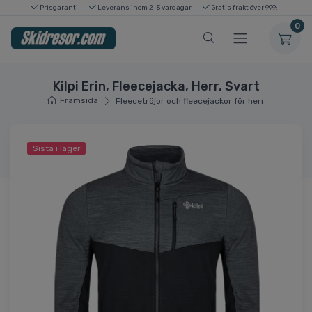
Prisgaranti
Leverans inom 2-5 vardagar
Gratis frakt över 999:-
0
Kilpi Erin, Fleecejacka, Herr, Svart
Framsida
Fleecetröjor och fleecejackor för herr
Sista i lager