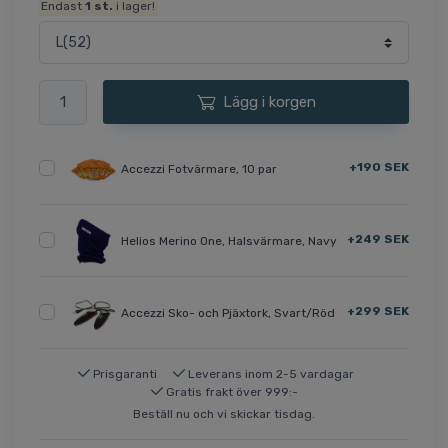
Endast
1
st.
i lager!
Lägg i korgen
+190 SEK
Accezzi Fotvärmare, 10 par
+249 SEK
Helios Merino One, Halsvärmare, Navy
+299 SEK
Accezzi Sko- och Pjäxtork, Svart/Röd
Prisgaranti
Leverans inom 2-5 vardagar
Gratis frakt över 999:-
Beställ nu och vi skickar tisdag.