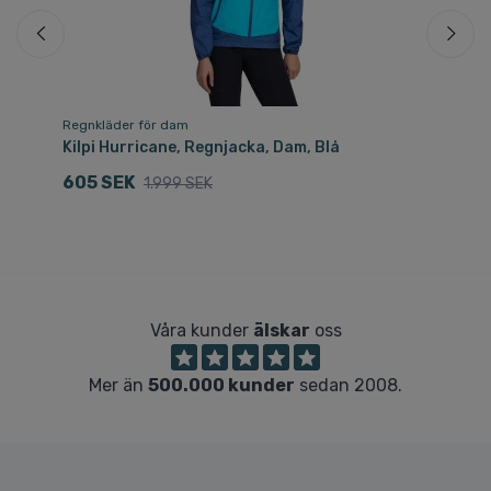
Regnkläder för dam
Re
Kilpi Hurricane, Regnjacka, Dam, Blå
Ki
605 SEK
1
1.999 SEK
Våra kunder
älskar
oss
Mer än
500.000 kunder
sedan 2008.