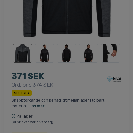
371 SEK
Ord. pris 374 SEK
SLUTREA
Snabbtorkande och behagligt mellanlager i töjbart
material..
Läs mer
På lager
(Vi skickar varje vardag)