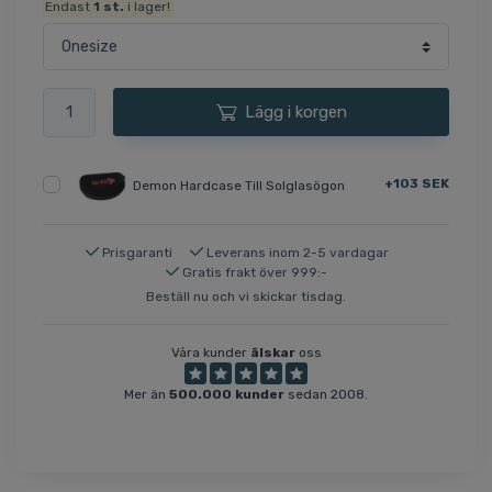
Endast
1
st.
i lager!
Lägg i korgen
+103 SEK
Demon Hardcase Till Solglasögon
Prisgaranti
Leverans inom 2-5 vardagar
Gratis frakt över 999:-
Beställ nu och vi skickar tisdag.
Våra kunder
älskar
oss
Mer än
500.000 kunder
sedan 2008.