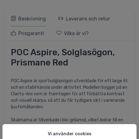
Beskrivning
Leverans och retur
Prisgaranti
Vilka är vi?
POC Aspire, Solglasögon,
Prismane Red
POC Aspire är sportsolglasögon utvecklade för ett large fit
och en stabil känsla under aktivitet. Modellen bygger på en
Clarity-lins som är framtagen för att förbättra kontrast
och visuell skärpa, så att du får tydligare sikt i varierande
ljusförhållanden.
Skalmarna är tillverkade i bio-grilamid, vilket bidrar till en
lätt och slitstark konstruktion för träning och långa dagar
utomhus. Dessutom är skalmarna justerbara, så
Vi använder cookies