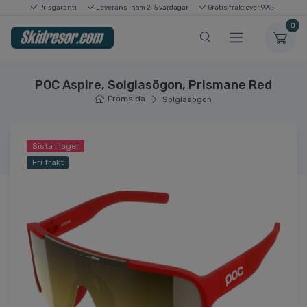
Prisgaranti
Leverans inom 2-5 vardagar
Gratis frakt över 999:-
0
POC Aspire, Solglasögon, Prismane Red
Framsida
Solglasögon
Sista i lager
Fri frakt