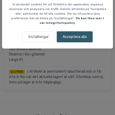
passformen kan fintrimmas efter huvudform och
Vi använder cookies för att förbättra din upplevelse, anpassa
position, vilket hjälper glasögonen att sitta stabilt när
annonser och analysera vår trafik. Genom att klicka på ”Acceptera
tempot ökar. Aspire är utformad i large fit och passar bäst
alla” samtycker du till alla cookies. Om du vill justera dina
för större ansikten.
preferenser kan du klicka på ”Inställningar”.
Du kan läsa mer i
vår integritetspolicy
.
Specifikationer
Lins: Clarity Road/Partly Sunny Gold
Inställningar
Acceptera alla
VLT: 23% (CAT 2)
Clarity-lins
Justerbara skalmar
Skalmar i bio-grilamid
Large fit
= Artikeln är permanent rabatterad och vi får
SLUTREA
inte in fler när det aktuella lagret är sålt. Storlekar som ej
finns på lager är inte tillgängliga.