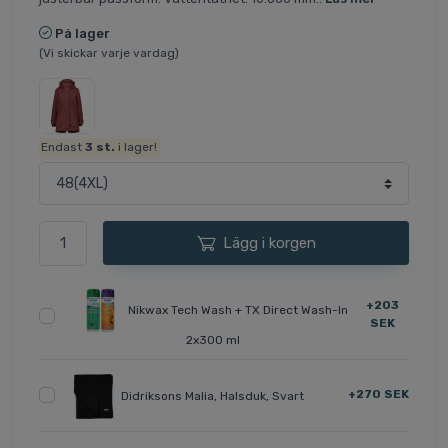
På lager
(Vi skickar varje vardag)
Endast
3
st.
i lager!
Lägg i korgen
+203
Nikwax Tech Wash + TX Direct Wash-In
SEK
2x300 ml
+270 SEK
Didriksons Malia, Halsduk, Svart