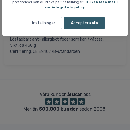
preferenser kan du klicka på ”Inställningar”.
Du kan läsa mer i
vår integritetspolicy
.
Specifikationer och funktioner:
Skal: ABS
Wheel Fit-system
Inställningar
Acceptera alla
Icke-justerbar ventilation
V-shape-öronlappar (är inte avtagbara)
Löstagbart anti-allergiskt foder som kan tvättas.
Vikt: ca 450 g
Certifiering: CE EN 1077B-standarden
Våra kunder
älskar
oss
Mer än
500.000 kunder
sedan 2008.