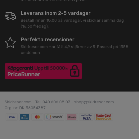
Leverans inom 2-5 vardagar
Beställ innan 18:00 på vardagar, vi skickar samma dag
(16:30 fredag).
Perfekta recensioner
Skidresor.com
Har fått
4,9
stjärnor av
5
. Baserat på
1358
omdömen.
Skidresor.com - Tel. 040 606 08 03 - shop@skidresor.com
Org-nr: DK-36054387