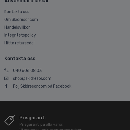
Användbara länkar
Kontakta oss
Om Skidresor.com
Handelsvillkor
Integritetspolicy
Hitta retursedel
Kontakta oss
040 606 08 03
shop@skidresor.com
Följ Skidresor.com på Facebook
Prisgaranti
Prisgaranti på alla varor.
Vi matchar konkurrenternas priser.