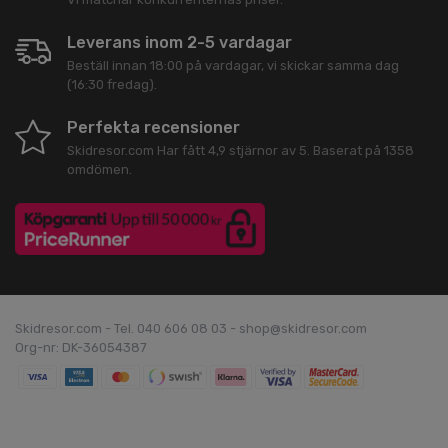
Leverans inom 2-5 vardagar
Beställ innan 18:00 på vardagar, vi skickar samma dag
(16:30 fredag).
Perfekta recensioner
Skidresor.com
Har fått
4,9
stjärnor av
5
. Baserat på
1358
omdömen.
Skidresor.com - Tel. 040 606 08 03 - shop@skidresor.com
Org-nr: DK-36054387