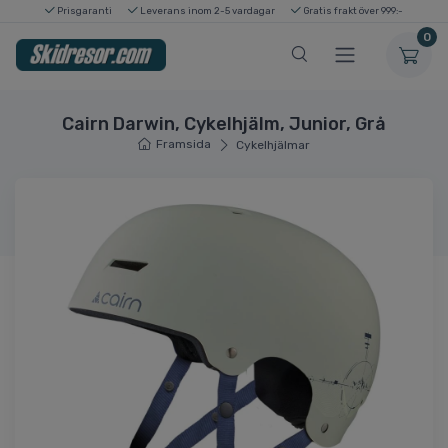
Prisgaranti
Leverans inom 2-5 vardagar
Gratis frakt över 999:-
0
Cairn Darwin, Cykelhjälm, Junior, Grå
Framsida
Cykelhjälmar