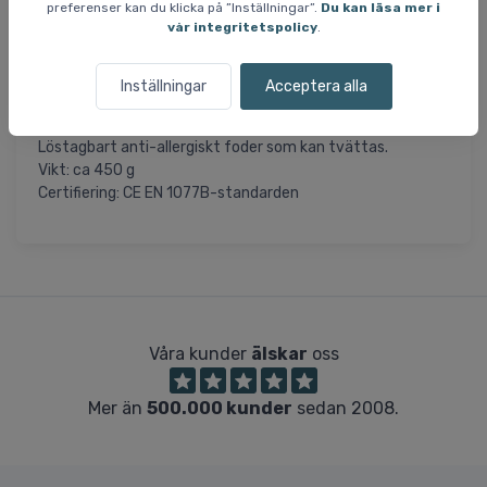
preferenser kan du klicka på ”Inställningar”.
Du kan läsa mer i
vår integritetspolicy
.
Specifikationer och funktioner:
Skal: ABS
Wheel Fit-system
Inställningar
Acceptera alla
Icke-justerbar ventilation
V-shape-öronlappar (är inte avtagbara)
Löstagbart anti-allergiskt foder som kan tvättas.
Vikt: ca 450 g
Certifiering: CE EN 1077B-standarden
Våra kunder
älskar
oss
Mer än
500.000 kunder
sedan 2008.