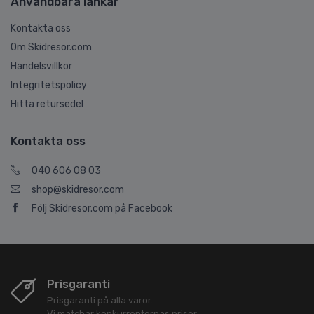
Användbara länkar
Kontakta oss
Om Skidresor.com
Handelsvillkor
Integritetspolicy
Hitta retursedel
Kontakta oss
040 606 08 03
shop@skidresor.com
Följ Skidresor.com på Facebook
Prisgaranti
Prisgaranti på alla varor.
Vi matchar konkurrenternas priser.