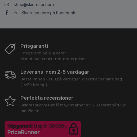
shop@skidresor.com
Följ Skidresor.com på Facebook
Prisgaranti
Prisgaranti på alla varor.
Vi matchar konkurrenternas priser.
Leverans inom 2-5 vardagar
Beställ innan 18:00 på vardagar, vi skickar samma dag
(16:30 fredag).
Perfekta recensioner
Skidresor.com
Har fått
4,9
stjärnor av
5
. Baserat på
1358
omdömen.