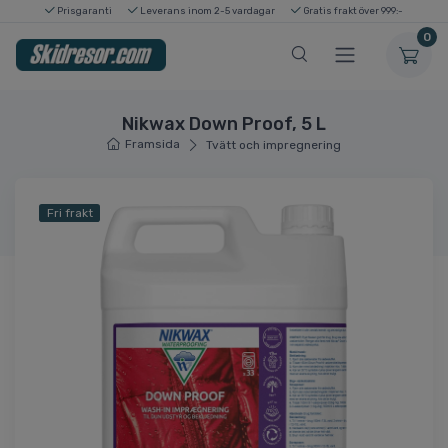
Prisgaranti
Leverans inom 2-5 vardagar
Gratis frakt över 999:-
0
Nikwax Down Proof, 5 L
Framsida
Tvätt och impregnering
Fri frakt