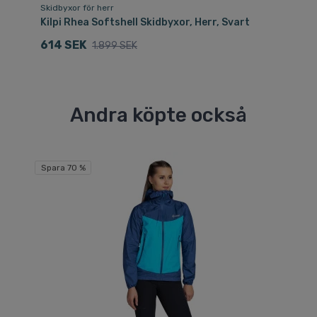
Skidbyxor för herr
Sk
Kilpi Rhea Softshell Skidbyxor, Herr, Svart
Ki
614 SEK
5
1.899 SEK
Andra köpte också
Spara 70 %