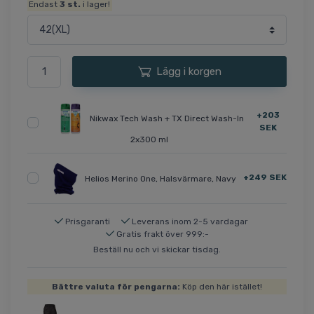
Endast
3
st.
i lager!
Lägg i korgen
+203
Nikwax Tech Wash + TX Direct Wash-In
SEK
2x300 ml
+249 SEK
Helios Merino One, Halsvärmare, Navy
Prisgaranti
Leverans inom 2-5 vardagar
Gratis frakt över 999:-
Beställ nu och vi skickar tisdag.
Bättre valuta för pengarna:
Köp den här istället!