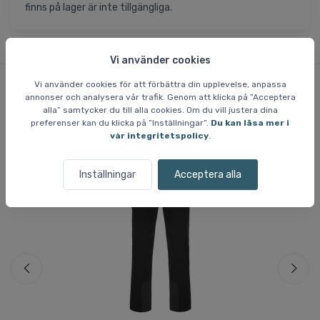
finns på lager är inte tillgängliga.
Vi använder cookies
Vi använder cookies för att förbättra din upplevelse, anpassa
annonser och analysera vår trafik. Genom att klicka på ”Acceptera
Liknande varor
alla” samtycker du till alla cookies. Om du vill justera dina
preferenser kan du klicka på ”Inställningar”.
Du kan läsa mer i
vår integritetspolicy
.
Spara 68 %
Sp
Inställningar
Acceptera alla