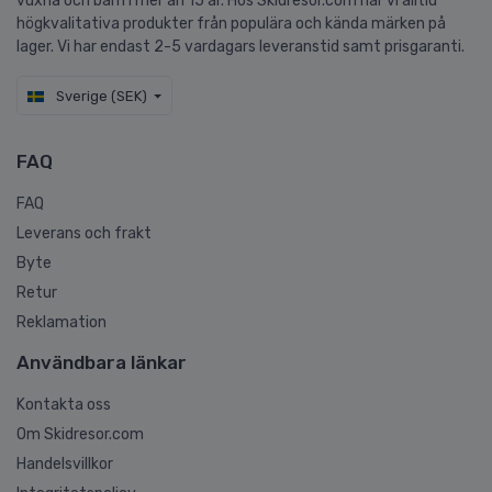
vuxna och barn i mer än 15 år. Hos Skidresor.com har vi alltid
högkvalitativa produkter från populära och kända märken på
lager. Vi har endast 2-5 vardagars leveranstid samt prisgaranti.
Sverige (SEK)
FAQ
FAQ
Leverans och frakt
Byte
Retur
Reklamation
Användbara länkar
Kontakta oss
Om Skidresor.com
Handelsvillkor