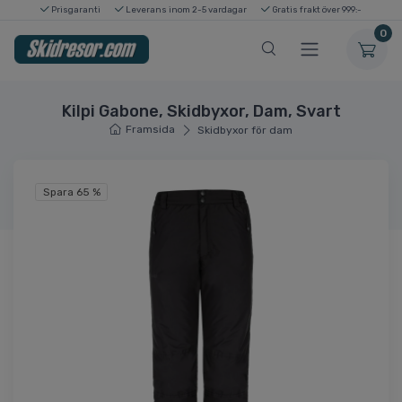
Prisgaranti
Leverans inom 2-5 vardagar
Gratis frakt över 999:-
0
Kilpi Gabone, Skidbyxor, Dam, Svart
Framsida
Skidbyxor för dam
Spara 65 %