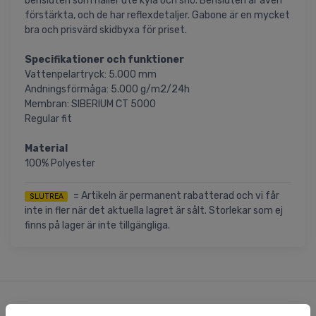
bensluten som håller ute kyla och snö. Bensluten är även
förstärkta, och de har reflexdetaljer. Gabone är en mycket
bra och prisvärd skidbyxa för priset.
Specifikationer och funktioner
Vattenpelartryck: 5.000 mm
Andningsförmåga: 5.000 g/m2/24h
Membran: SIBERIUM CT 5000
Regular fit
Material
100% Polyester
= Artikeln är permanent rabatterad och vi får
SLUTREA
inte in fler när det aktuella lagret är sålt. Storlekar som ej
finns på lager är inte tillgängliga.