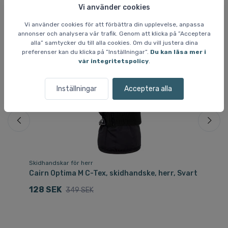
Liknande varor
Vi använder cookies
Vi använder cookies för att förbättra din upplevelse, anpassa
annonser och analysera vår trafik. Genom att klicka på ”Acceptera
alla” samtycker du till alla cookies. Om du vill justera dina
Spara 63 %
Sp
preferenser kan du klicka på ”Inställningar”.
Du kan läsa mer i
vår integritetspolicy
.
Inställningar
Acceptera alla
Skidhandskar för herr
Sk
Cairn Optima M C-Tex, skidhandske, herr, Svart
Ki
128 SEK
5
349 SEK