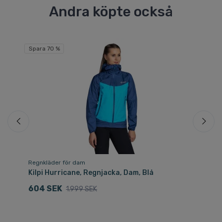
Andra köpte också
Fri
Spara 70 %
Sp
Regnkläder för dam
Re
Kilpi Hurricane, Regnjacka, Dam, Blå
Ki
604 SEK
1
1.999 SEK