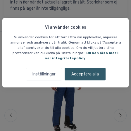
inte in fler när det aktuella lagret är sålt. Storlekar som ej
finns på lager är inte tillgängliga.
Vi använder cookies
Vi använder cookies för att förbättra din upplevelse, anpassa
annonser och analysera vår trafik. Genom att klicka på ”Acceptera
alla” samtycker du till alla cookies. Om du vill justera dina
Liknande varor
preferenser kan du klicka på ”Inställningar”.
Du kan läsa mer i
vår integritetspolicy
.
Inställningar
Acceptera alla