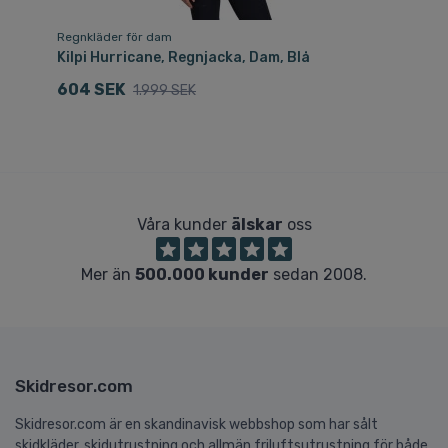
Regnkläder för dam
Re
Kilpi Hurricane, Regnjacka, Dam, Blå
Ki
604 SEK
1
1.999 SEK
Våra kunder
älskar
oss
Mer än
500.000 kunder
sedan 2008.
Skidresor.com
Skidresor.com är en skandinavisk webbshop som har sålt
skidkläder, skidutrustning och allmän friluftsutrustning för både