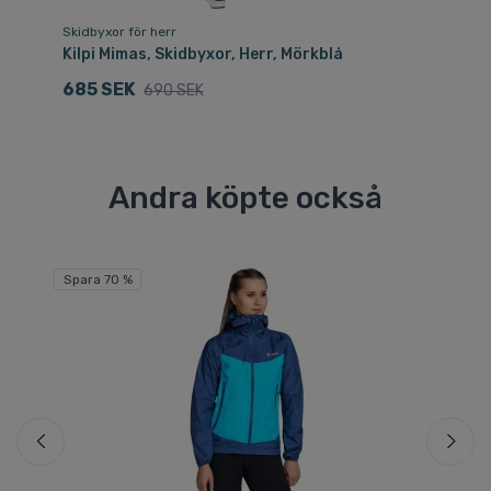
Skidbyxor för herr
Sk
Kilpi Mimas, Skidbyxor, Herr, Mörkblå
Ki
685 SEK
6
690 SEK
Andra köpte också
Fri
Spara 70 %
Sp