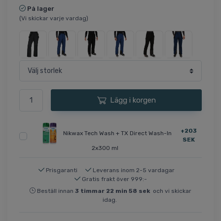
På lager
(Vi skickar varje vardag)
Lägg i korgen
+203
Nikwax Tech Wash + TX Direct Wash-In
SEK
2x300 ml
Prisgaranti
Leverans inom 2-5 vardagar
Gratis frakt över 999:-
Beställ innan
3
timmar
22
min
57
sek
och vi skickar
idag.