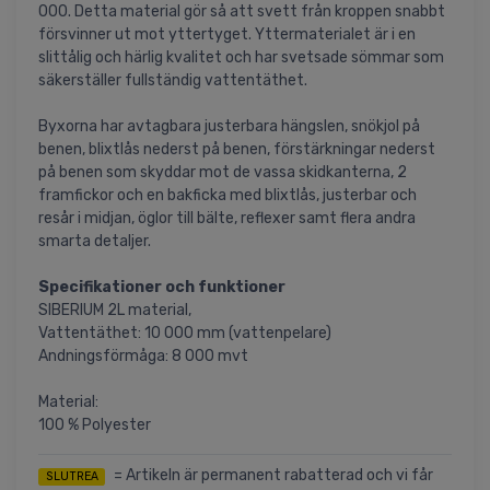
000. Detta material gör så att svett från kroppen snabbt
försvinner ut mot yttertyget. Yttermaterialet är i en
slittålig och härlig kvalitet och har svetsade sömmar som
säkerställer fullständig vattentäthet.
Byxorna har avtagbara justerbara hängslen, snökjol på
benen, blixtlås nederst på benen, förstärkningar nederst
på benen som skyddar mot de vassa skidkanterna, 2
framfickor och en bakficka med blixtlås, justerbar och
resår i midjan, öglor till bälte, reflexer samt flera andra
smarta detaljer.
Specifikationer och funktioner
SIBERIUM 2L material,
Vattentäthet: 10 000 mm (vattenpelare)
Andningsförmåga: 8 000 mvt
Material:
100 % Polyester
= Artikeln är permanent rabatterad och vi får
SLUTREA