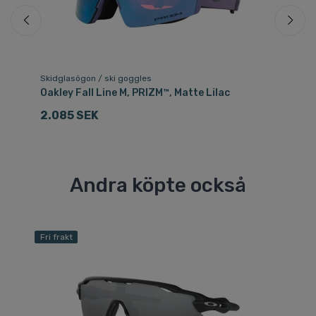
Skidglasögon / ski goggles
Sk
Oakley Fall Line M, PRIZM™, Matte Lilac
Oa
2.085 SEK
1
Andra köpte också
Fri frakt
Fri
Sp