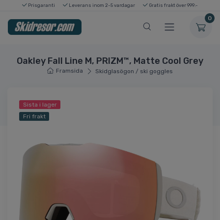
Prisgaranti
Leverans inom 2-5 vardagar
Gratis frakt över 999:-
0
Oakley Fall Line M, PRIZM™, Matte Cool Grey
Framsida
Skidglasögon / ski goggles
Sista i lager
Fri frakt