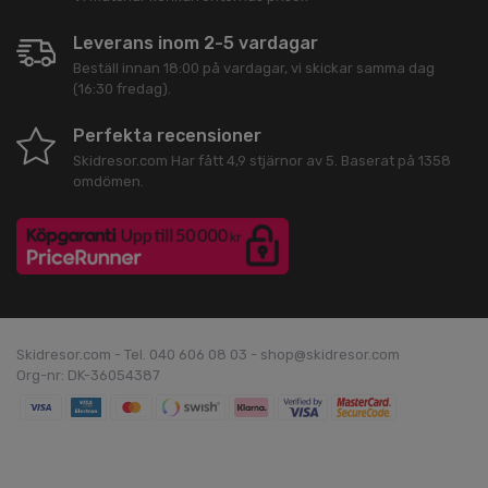
Leverans inom 2-5 vardagar
Beställ innan 18:00 på vardagar, vi skickar samma dag
(16:30 fredag).
Perfekta recensioner
Skidresor.com
Har fått
4,9
stjärnor av
5
. Baserat på
1358
omdömen.
Skidresor.com - Tel. 040 606 08 03 - shop@skidresor.com
Org-nr: DK-36054387