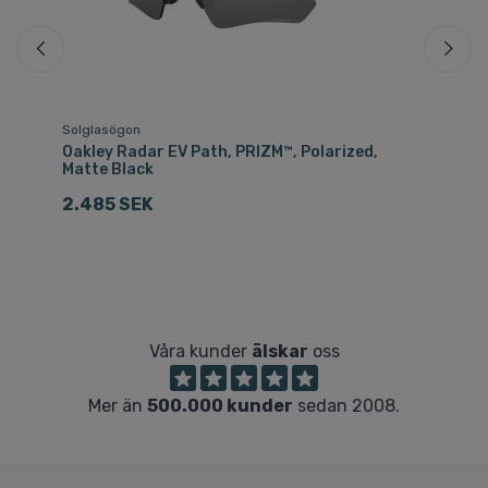
Solglasögon
Sk
Oakley Radar EV Path, PRIZM™, Polarized,
Oa
Matte Black
1
2.485 SEK
Våra kunder
älskar
oss
Mer än
500.000 kunder
sedan 2008.