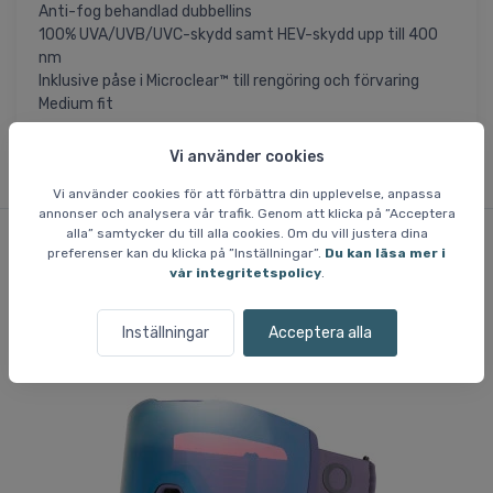
Anti-fog behandlad dubbellins
100% UVA/UVB/UVC-skydd samt HEV-skydd upp till 400
nm
Inklusive påse i Microclear™ till rengöring och förvaring
Medium fit
Vi använder cookies
Vi använder cookies för att förbättra din upplevelse, anpassa
annonser och analysera vår trafik. Genom att klicka på ”Acceptera
alla” samtycker du till alla cookies. Om du vill justera dina
preferenser kan du klicka på ”Inställningar”.
Du kan läsa mer i
Liknande varor
vår integritetspolicy
.
Inställningar
Acceptera alla
Fri frakt
Fri