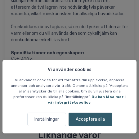
skidhjälmen kan absorbera stötar mycket bättre,
eftersom de två lagren inte nödvändigtvis påverkar
varandra, vilket minskar risken för allvarliga huvudskador.
Öronkuddarna är avtagbara, så om du tycker att den är för
varm eller om du vill använda den som cykelhjälm kan
öronkuddarna enkelt tas bort.
Specifikationer och egenskaper:
Vikt: 400 g
MIPS - ger extra skydd
Vi använder cookies
Fidlock magnetiskt spänne
BOA 360 Fit System storleksjustering
Vi använder cookies för att förbättra din upplevelse, anpassa
Ventilation i toppen och framtill
annonser och analysera vår trafik. Genom att klicka på ”Acceptera
alla” samtycker du till alla cookies. Om du vill justera dina
preferenser kan du klicka på ”Inställningar”.
Du kan läsa mer i
vår integritetspolicy
.
Inställningar
Acceptera alla
Liknande varor