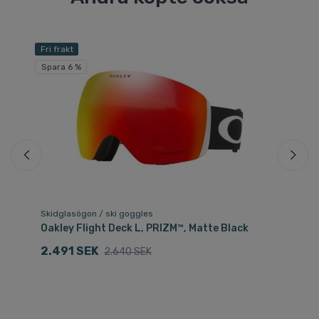
Fri frakt
Fri
Spara 6 %
Skidglasögon / ski goggles
So
Oakley Flight Deck L, PRIZM™, Matte Black
Oa
Ma
2.491 SEK
2.640 SEK
2