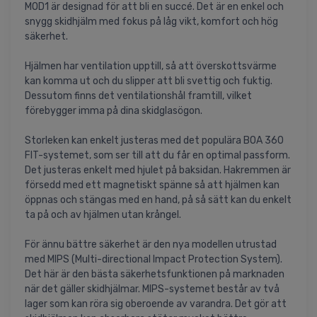
MOD1 är designad för att bli en succé. Det är en enkel och
snygg skidhjälm med fokus på låg vikt, komfort och hög
säkerhet.
Hjälmen har ventilation upptill, så att överskottsvärme
kan komma ut och du slipper att bli svettig och fuktig.
Dessutom finns det ventilationshål framtill, vilket
förebygger imma på dina skidglasögon.
Storleken kan enkelt justeras med det populära BOA 360
FIT-systemet, som ser till att du får en optimal passform.
Det justeras enkelt med hjulet på baksidan. Hakremmen är
försedd med ett magnetiskt spänne så att hjälmen kan
öppnas och stängas med en hand, på så sätt kan du enkelt
ta på och av hjälmen utan krångel.
För ännu bättre säkerhet är den nya modellen utrustad
med MIPS (Multi-directional Impact Protection System).
Det här är den bästa säkerhetsfunktionen på marknaden
när det gäller skidhjälmar. MIPS-systemet består av två
lager som kan röra sig oberoende av varandra. Det gör att