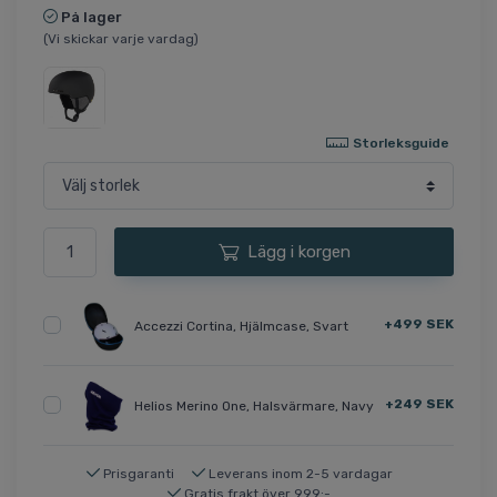
På lager
(Vi skickar varje vardag)
Storleksguide
Lägg i korgen
+499 SEK
Accezzi Cortina, Hjälmcase, Svart
+249 SEK
Helios Merino One, Halsvärmare, Navy
Prisgaranti
Leverans inom 2-5 vardagar
Gratis frakt över 999:-