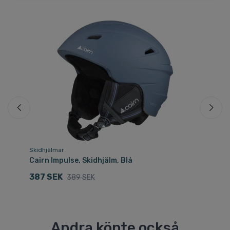
Fri
Sp
Skidhjälmar
Sk
Cairn Impulse, Skidhjälm, Blå
Sm
387 SEK
1
389 SEK
Andra köpte också