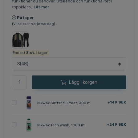
funktioner du behöver. Utseende och funktionalitet i
toppklass..
Läs mer
På lager
(Vi skickar varje vardag)
Endast
3
st.
i lager!
Lägg i korgen
+149 SEK
Nikwax Softshell Proof, 300 ml
+249 SEK
Nikwax Tech Wash, 1000 ml