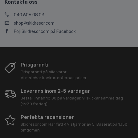
Kontakta oss
040 606 08 03
shop@skidresor.com
Följ Skidresor.com på Facebook
Prisgaranti
Prisgaranti på alla varor.
Vi matchar konkurrenternas priser.
Leverans inom 2-5 vardagar
Beställ innan 18:00 på vardagar, vi skickar samma dag
(16:30 fredag).
Perfekta recensioner
Skidresor.com
Har fått
4,9
stjärnor av
5
. Baserat på
1358
omdömen.