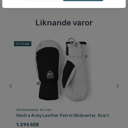
Liknande varor
Fri frakt
Skidhandskar för herr
Sk
Hestra Army Leather Patrol Skidvantar, Svart
Ae
1.295 SEK
3