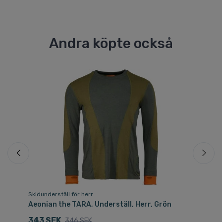
Andra köpte också
Fri
Skidunderställ för herr
So
Aeonian the TARA, Underställ, Herr, Grön
Ae
343 SEK
2
346 SEK