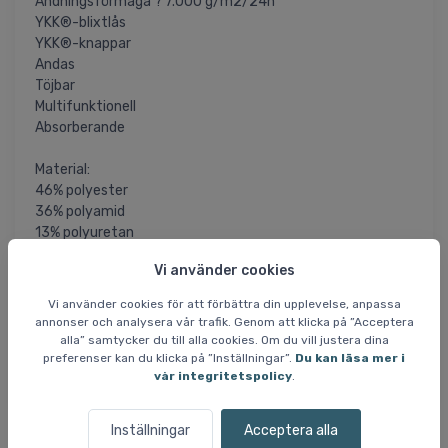
Andningsförmåga ? 7.000 g/m2/24h
YKK®-blixtlås
YKK®-knappar
Andas
Töjbar
Multifunktionell
Absorberande
Material:
46% polyester
36% polyamid
13% polyuretan
5% elastan
Vi använder cookies
BLUE SIGN®-certifierade återvunna fibrer
Tygets vikt 280 g/m2
Vi använder cookies för att förbättra din upplevelse, anpassa
annonser och analysera vår trafik. Genom att klicka på ”Acceptera
= Artikeln är permanent rabatterad och vi får
alla” samtycker du till alla cookies. Om du vill justera dina
SLUTREA
preferenser kan du klicka på ”Inställningar”.
Du kan läsa mer i
inte in fler när det aktuella lagret är sålt. Storlekar som ej
vår integritetspolicy
.
finns på lager är inte tillgängliga.
Inställningar
Acceptera alla