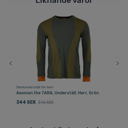
Liknande varor
Fri
Skidunderställ för herr
Sk
rt
Aeonian the TARA, Underställ, Herr, Grön
Ae
344 SEK
1
346 SEK