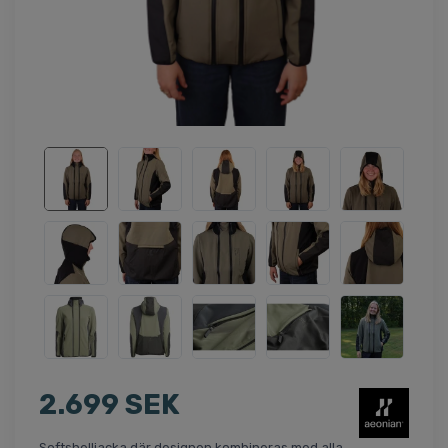
2.699 SEK
Softshelljacka där designen kombineras med alla