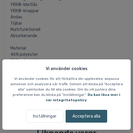
YKK®-blixtlås
YKK®-knappar
Andas
Töjbar
Multifunktionell
Absorberande
Material:
46% polyester
36% polyamid
13% polyuretan
Vi använder cookies
5% elastan
Vi använder cookies för att förbättra din upplevelse, anpassa
BLUE SIGN®-certifierade återvunna fibrer
annonser och analysera vår trafik. Genom att klicka på ”Acceptera
Tygets vikt 280 g/m2
alla” samtycker du till alla cookies. Om du vill justera dina
preferenser kan du klicka på ”Inställningar”.
Du kan läsa mer i
vår integritetspolicy
.
Inställningar
Acceptera alla