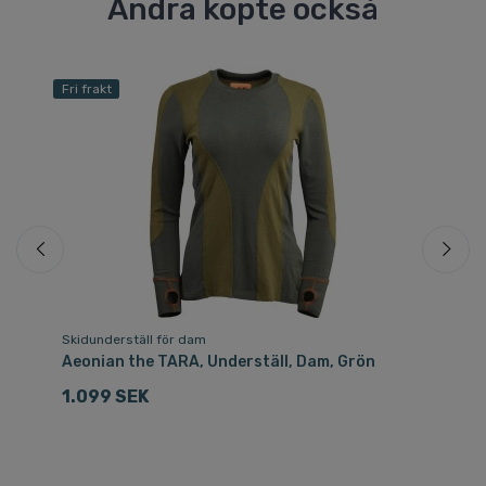
Andra köpte också
Fri frakt
Skidunderställ för dam
Sof
Aeonian the TARA, Underställ, Dam, Grön
Ae
Sv
1.099 SEK
4