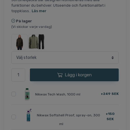
funktioner du behöver. Utseende och funktionalitet i
toppklass..
Läs mer
På lager
(Vi skickar varje vardag)
Lägg i korgen
+249 SEK
Nikwax Tech Wash, 1000 ml
+150
Nikwax Softshell Proof, spray-on, 300
SEK
ml