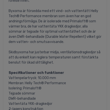
rörelsefrihet.
Byxorna är försedda med ett vind- och vattentätt Helly
Tech® Performance membran som även har en god
andningsförmåga. De är isolerade med Primaloft® som
värmer bra, de har vattentäta YKK dragkedjor, alla
sömmar är tejpade för optimal vattentäthet och de är
även DWR-behandlade (Durable Water Repellent) vilket gör
dem vatten- och smutsavvisande.
Skidbyxorna har justerbar midja, ventilationsdragkedjor så
att du enkelt kan reglera temperaturen samt förstärkta
benslut för ökad slittålighet.
Specifikationer och funktioner
Vattenpelartryck: 10.000 mm
Membran: Helly Tech® Performance
Isolering: Primaloft®
Tejpade sömmar
DWR-behandlade
Vattentäta YKK-dragkedjor
2-lagers konstruktion