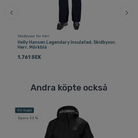
Skidbyxor för herr
Sk
Helly Hansen Legendary Insulated, Skidbyxor,
He
Herr, Mörkblå
Da
1.761 SEK
1.
Andra köpte också
Fri frakt
Spara 33 %