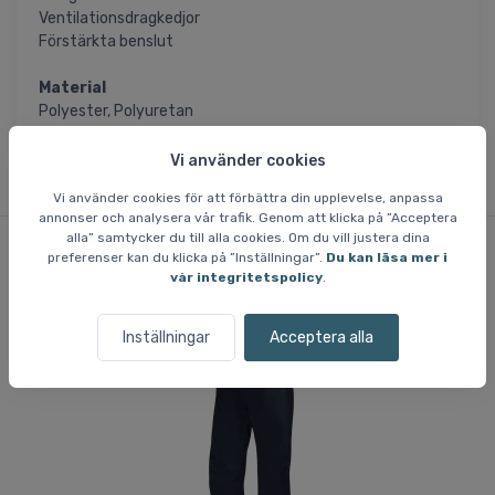
Ventilationsdragkedjor
Förstärkta benslut
Material
Polyester, Polyuretan
Vi använder cookies
Vi använder cookies för att förbättra din upplevelse, anpassa
annonser och analysera vår trafik. Genom att klicka på ”Acceptera
alla” samtycker du till alla cookies. Om du vill justera dina
preferenser kan du klicka på ”Inställningar”.
Du kan läsa mer i
vår integritetspolicy
.
Liknande varor
Inställningar
Acceptera alla
Fri frakt
Fri
Sp