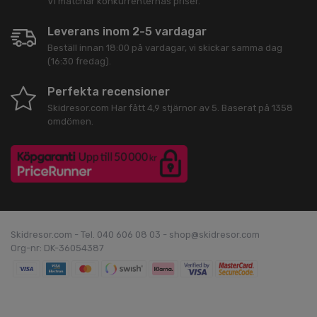
Vi matchar konkurrenternas priser.
Leverans inom 2-5 vardagar
Beställ innan 18:00 på vardagar, vi skickar samma dag
(16:30 fredag).
Perfekta recensioner
Skidresor.com
Har fått
4,9
stjärnor av
5
. Baserat på
1358
omdömen.
Skidresor.com - Tel. 040 606 08 03 - shop@skidresor.com
Org-nr: DK-36054387