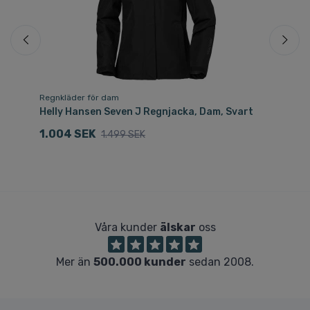
Regnkläder för dam
Re
Helly Hansen Seven J Regnjacka, Dam, Svart
He
1.004 SEK
8
1.499 SEK
Våra kunder
älskar
oss
Mer än
500.000 kunder
sedan 2008.