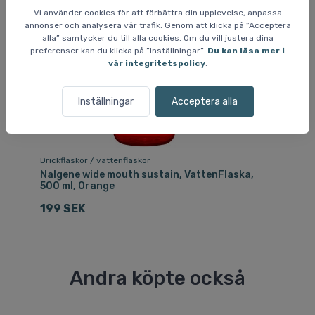
Vi använder cookies för att förbättra din upplevelse, anpassa
annonser och analysera vår trafik. Genom att klicka på ”Acceptera
alla” samtycker du till alla cookies. Om du vill justera dina
preferenser kan du klicka på ”Inställningar”.
Du kan läsa mer i
vår integritetspolicy
.
Inställningar
Acceptera alla
Drickflaskor / vattenflaskor
Dri
Nalgene wide mouth sustain, VattenFlaska,
Na
500 ml, Orange
10
199 SEK
1
Andra köpte också