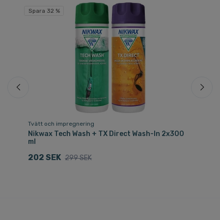
Spara 32 %
Tvätt och impregnering
Sk
own
Nikwax Tech Wash + TX Direct Wash-In 2x300
He
ml
3
202 SEK
299 SEK