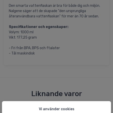
Den smarta vattenflaskan är bra för både dig och miljön.
Nalgene säger att de skapade "den ursprungliga
återanvändbara vattenflaskan" för mer än 70 år sedan.
Specifikationer och egenskaper:
Volym: 1000 ml
Vikt: 177,25 gram
- Fri från BPA, BPS och ftalater
- Tål maskindisk
Liknande varor
Vi använder cookies