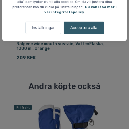
alla” samtycker du till alla cookies. Om du vill justera dina
preferenser kan du klicka på ”Inställningar”.
Du kan läsa mer i
vår integritetspolicy
.
Inställningar
Acceptera alla
Drickflaskor / vattenflaskor
Dri
Nalgene wide mouth sustain, VattenFlaska,
Na
1000 ml, Orange
50
209 SEK
1
Andra köpte också
Fri frakt