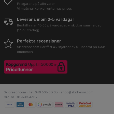
Prisgaranti på alla varor.
Vi matchar konkurrenternas priser.
Leverans inom 2-5 vardagar
Beställ innan 18:00 på vardagar, vi skickar samma dag
(16:30 fredag).
Perfekta recensioner
Skidresor.com
Har fått
4,9
stjärnor av
5
. Baserat på
1358
omdömen.
Skidresor.com - Tel. 040 606 08 03 - shop@skidresor.com
Org-nr: DK-36054387