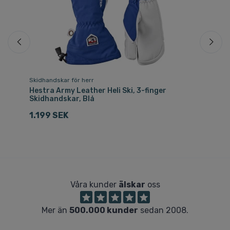
Skidhandskar för herr
T-
Hestra Army Leather Heli Ski, 3-finger
Ae
Skidhandskar, Blå
6
1.199 SEK
Våra kunder
älskar
oss
Mer än
500.000 kunder
sedan 2008.