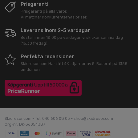
Prisgaranti
Prisgaranti på alla varor.
Vi matchar konkurrenternas priser.
Leverans inom 2-5 vardagar
Beställ innan 18:00 på vardagar, vi skickar samma dag
(16:30 fredag).
Perfekta recensioner
Skidresor.com
Har fått
4,9
stjärnor av
5
. Baserat på
1358
omdömen.
Skidresor.com - Tel. 040 606 08 03 - shop@skidresor.com
Org-nr: DK-36054387