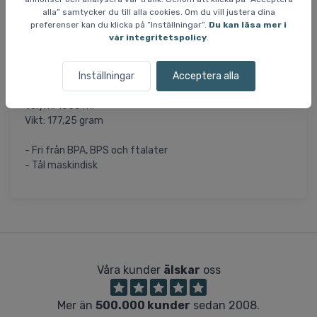
vandring i skogen eller i ryggsäcken på skidturen.
alla” samtycker du till alla cookies. Om du vill justera dina
preferenser kan du klicka på ”Inställningar”.
Du kan läsa mer i
Den smarta vattenflaskan är bra för både dig och miljön.
vår integritetspolicy
.
Nalgene säger att de skapade "den ursprungliga
återanvändbara vattenflaskan" för mer än 70 år sedan.
Inställningar
Acceptera alla
Specifikationer och egenskaper:
Volym: 1000 ml
Vikt: 177,25 gram
- Fri från BPA, BPS och ftalater
- Tål maskindisk
Våra kunder
älskar
oss
Mer än
500.000 kunder
sedan 2008.