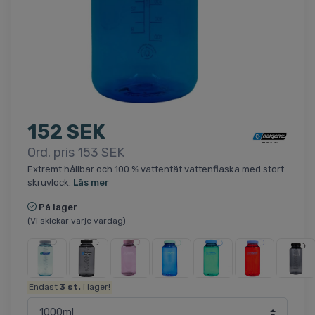
152 SEK
Ord. pris 153 SEK
Extremt hållbar och 100 % vattentät vattenflaska med stort
skruvlock.
Läs mer
På lager
(Vi skickar varje vardag)
Endast
3
st.
i lager!