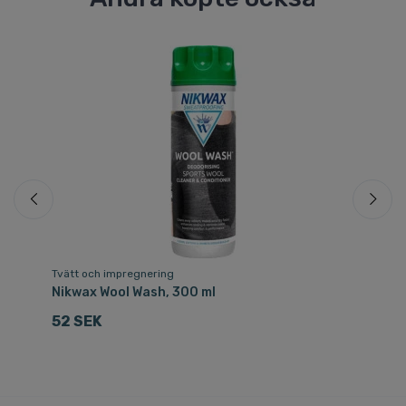
Tvätt och impregnering
Du
Nikwax Wool Wash, 300 ml
He
52 SEK
7