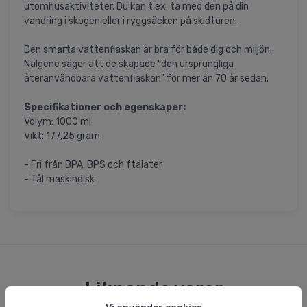
utomhusaktiviteter. Du kan t.ex. ta med den på din
vandring i skogen eller i ryggsäcken på skidturen.
Den smarta vattenflaskan är bra för både dig och miljön.
Nalgene säger att de skapade "den ursprungliga
återanvändbara vattenflaskan" för mer än 70 år sedan.
Specifikationer och egenskaper:
Volym: 1000 ml
Vikt: 177,25 gram
- Fri från BPA, BPS och ftalater
- Tål maskindisk
Liknande varor