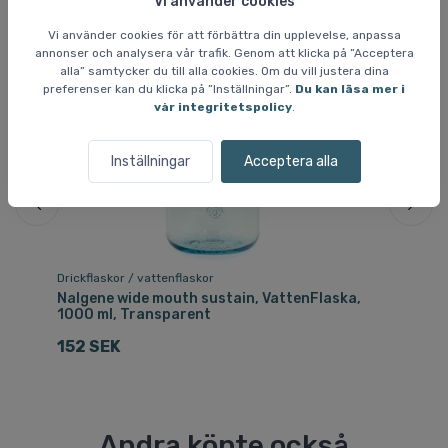
Vi använder cookies
Vi använder cookies för att förbättra din upplevelse, anpassa
annonser och analysera vår trafik. Genom att klicka på ”Acceptera
alla” samtycker du till alla cookies. Om du vill justera dina
preferenser kan du klicka på ”Inställningar”.
Du kan läsa mer i
vår integritetspolicy
.
Inställningar
Acceptera alla
Drickflaskor / vattenflaskor
Dri
Nalgene wide mouth sustain, VattenFlaska,
Na
1000 ml, Transparent
10
152 SEK
2
Andra köpte också