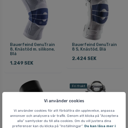
Bauerfeind GenuTrain
Bauerfeind GenuTrain
8, Knästöd m. silikone,
8 S, Knästöd, Blå
Blå
2.424 SEK
1.249 SEK
Fri frakt
Vi använder cookies
Vi använder cookies för att förbättra din upplevelse, anpassa
annonser och analysera vår trafik. Genom att klicka på ”Acceptera
alla” samtycker du till alla cookies. Om du vill justera dina
preferenser kan du klicka på ”Inställningar”.
Du kan läsa mer i