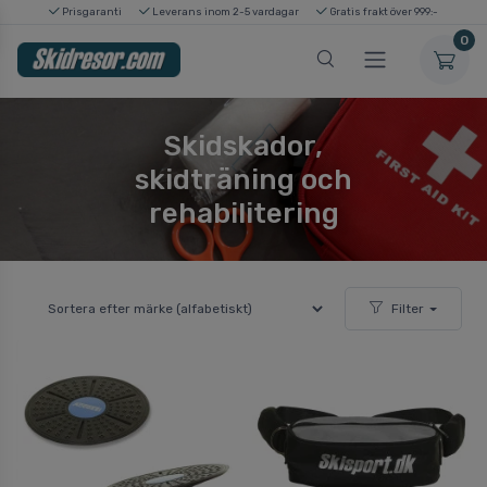
Prisgaranti
Leverans inom 2-5 vardagar
Gratis frakt över 999:-
0
Skidskador,
skidträning och
rehabilitering
Filter