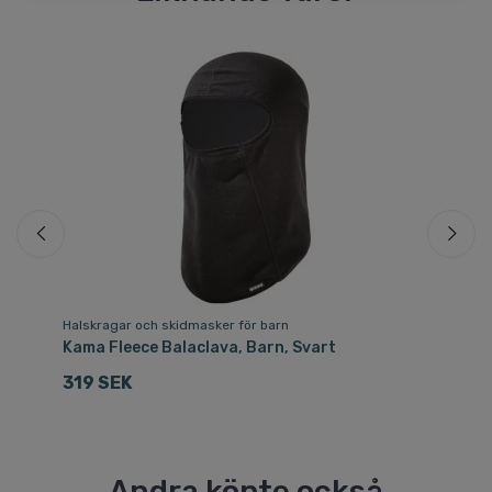
Halskragar och skidmasker för barn
Ha
Kama Fleece Balaclava, Barn, Svart
Ac
319 SEK
2
Andra köpte också