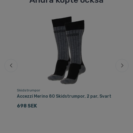
Skidstrumpor
Ski
å
Accezzi Merino 80 Skidstrumpor, 2 par, Svart
Ac
698 SEK
3