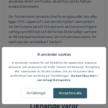
användas direkt mot huden, då detta i värsta fall kan
orsaka brännskador.
Om fotvärmaren används utanför en pjäxa eller sko, eller
ligger fritt i öppen luft, kan den bli mycket varm på kort
tid. Detta beror på att fotvärmaren aktiveras kraftigare
vid hög syretillförsel och därför kan bli betydligt varmare
än till exempel handvärmare. Om fotvärmaren känns för
varm ska den omedelbart tas bort.
Var särskilt uppmärksam om produkten används av barn.
Vi använder cookies
Vi rekommenderar alltid att du läser och följer
anvisningarna på förpackningen innan fotvärmaren tas i
Vi använder cookies för att förbättra din upplevelse, anpassa
bruk.
annonser och analysera vår trafik. Genom att klicka på ”Acceptera
alla” samtycker du till alla cookies. Om du vill justera dina
preferenser kan du klicka på ”Inställningar”.
Du kan läsa mer i
vår integritetspolicy
.
Inställningar
Acceptera alla
Liknande varor