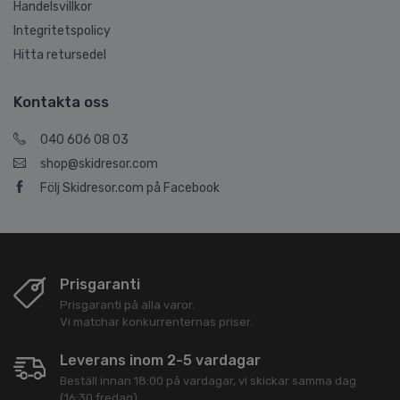
Handelsvillkor
Integritetspolicy
Hitta retursedel
Kontakta oss
040 606 08 03
shop@skidresor.com
Följ Skidresor.com på Facebook
Prisgaranti
Prisgaranti på alla varor.
Vi matchar konkurrenternas priser.
Leverans inom 2-5 vardagar
Beställ innan 18:00 på vardagar, vi skickar samma dag
(16:30 fredag).