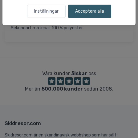
Förstärkt skärm
Justerbar ryggstängning med kardborreband och ögla
Inställningar
Acceptera alla
Lämplig för klättring
Huvudmaterial: 100% ekologisk bomull
Sekundärt material: 100 % polyester
Våra kunder
älskar
oss
Mer än
500.000 kunder
sedan 2008.
Skidresor.com
Skidresor.com är en skandinavisk webbshop som har sålt