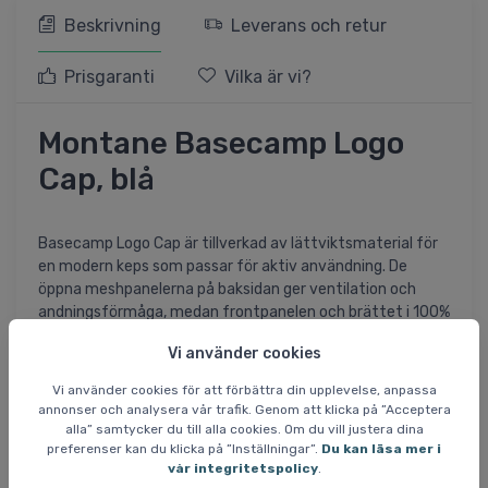
Beskrivning
Leverans och retur
Prisgaranti
Vilka är vi?
Montane Basecamp Logo
Cap, blå
Basecamp Logo Cap är tillverkad av lättviktsmaterial för
en modern keps som passar för aktiv användning. De
öppna meshpanelerna på baksidan ger ventilation och
andningsförmåga, medan frontpanelen och brättet i 100%
ekologisk bomullscanvas fulländar den klassiska
Vi använder cookies
truckerlooken.
Vi använder cookies för att förbättra din upplevelse, anpassa
Specifikationer och egenskaper:
annonser och analysera vår trafik. Genom att klicka på ”Acceptera
canvas av 100% ekologisk bomull
alla” samtycker du till alla cookies. Om du vill justera dina
Nätpaneler på baksidan
preferenser kan du klicka på ”Inställningar”.
Du kan läsa mer i
vår integritetspolicy
.
CoolMax® svettband på insidan