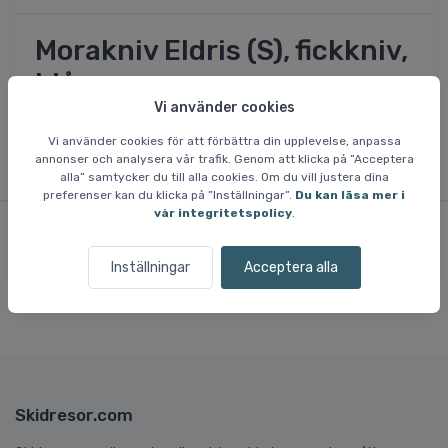
Morakniv Eldris (S), fickkniv,
blå
Vi använder cookies
Vi använder cookies för att förbättra din upplevelse, anpassa
annonser och analysera vår trafik. Genom att klicka på ”Acceptera
alla” samtycker du till alla cookies. Om du vill justera dina
preferenser kan du klicka på ”Inställningar”.
Du kan läsa mer i
vår integritetspolicy
.
Våra kunder
älskar
oss
Inställningar
Acceptera alla
Mer än
500.000 kunder
sedan 2008.
Skidresor.com