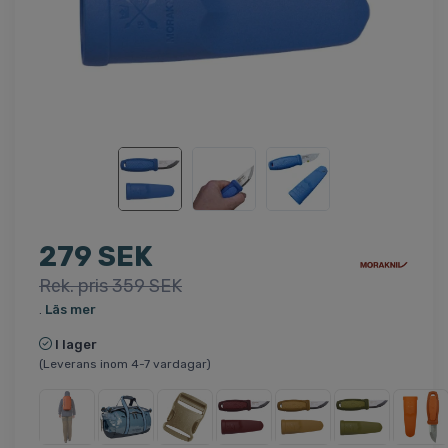
279 SEK
Rek. pris 359 SEK
.
Läs mer
I lager
(Leverans inom 4-7 vardagar)