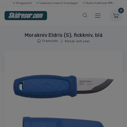
Prisgaranti
Leverans inom 2-5 vardagar
Gratis frakt över 999:-
0
Morakniv Eldris (S), fickkniv, blå
Framsida
Knivar och yxor