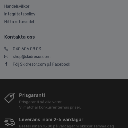
Handelsvillkor
Integritetspolicy
Hitta retursedel
Kontakta oss
040 606 08 03
shop@skidresor.com
Följ Skidresor.com på Facebook
Prisgaranti
Prisgaranti på alla varor.
Vi matchar konkurrenternas priser.
Leverans inom 2-5 vardagar
Beställ innan 18:00 på vardagar, vi skickar samma dag