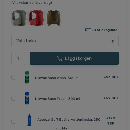
(Vi skickar varje vardag)
Storleksguide
Lägg i korgen
+53 SEK
Nikwax Base Wash, 300 ml
+62 SEK
Nikwax Base Fresh, 300 ml
+129
Accezzi Soft Bottle, vattenflaska, 250
SEK
ml, blå