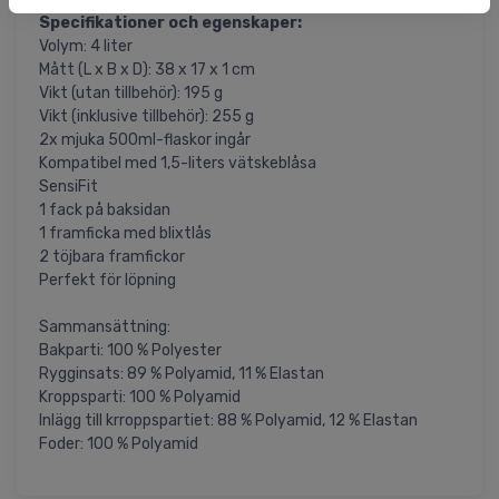
Specifikationer och egenskaper:
Volym: 4 liter
Mått (L x B x D): 38 x 17 x 1 cm
Vikt (utan tillbehör): 195 g
Vikt (inklusive tillbehör): 255 g
2x mjuka 500ml-flaskor ingår
Kompatibel med 1,5-liters vätskeblåsa
SensiFit
1 fack på baksidan
1 framficka med blixtlås
2 töjbara framfickor
Perfekt för löpning
Sammansättning:
Bakparti: 100 % Polyester
Rygginsats: 89 % Polyamid, 11 % Elastan
Kroppsparti: 100 % Polyamid
Inlägg till krroppspartiet: 88 % Polyamid, 12 % Elastan
Foder: 100 % Polyamid