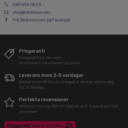
040 606 08 03
shop@skidresor.com
Följ Skidresor.com på Facebook
Prisgaranti
Prisgaranti på alla varor.
Vi matchar konkurrenternas priser.
Leverans inom 2-5 vardagar
Beställ innan 18:00 på vardagar, vi skickar samma dag
(16:30 fredag).
Perfekta recensioner
Skidresor.com
Har fått
4,9
stjärnor av
5
. Baserat på
1358
omdömen.