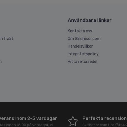
Användbara länkar
Kontakta oss
h frakt
Om Skidresor.com
Handelsvillkor
Integritetspolicy
n
Hitta retursedel
verans inom 2-5 vardagar
Perfekta recension
äll innan 18:00 på vardagar, vi
Skidresor.com
Har fått
4,