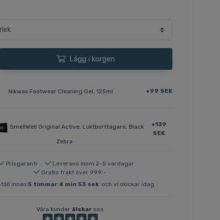
Lägg i korgen
+99 SEK
Nikwax Footwear Cleaning Gel, 125ml
+139
SmellWell Original Active, Luktborttagare, Black
SEK
Zebra
Prisgaranti
Leverans inom 2-5 vardagar
Gratis frakt över 999:-
täll innan
5
timmar
4
min
53
sek
och vi skickar idag.
Våra kunder
älskar
oss