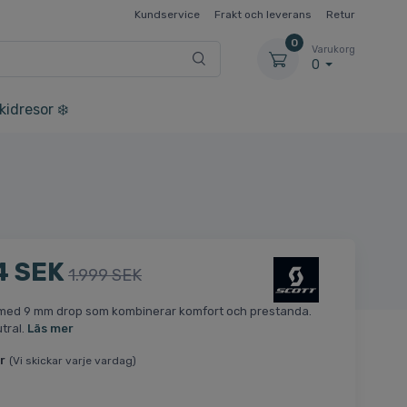
Kundservice
Frakt och leverans
Retur
0
Varukorg
0
kidresor ❄️
4 SEK
1.999 SEK
med 9 mm drop som kombinerar komfort och prestanda.
utral.
Läs mer
r
(Vi skickar varje vardag)