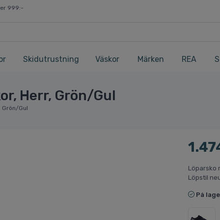
ver 999:-
or
Skidutrustning
Väskor
Märken
REA
S
or, Herr, Grön/Gul
r, Grön/Gul
1.47
Löparsko 
Löpstil ne
På lage