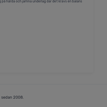
ng på hårda och jämna underlag där det krävs en balans
r
sedan 2008.