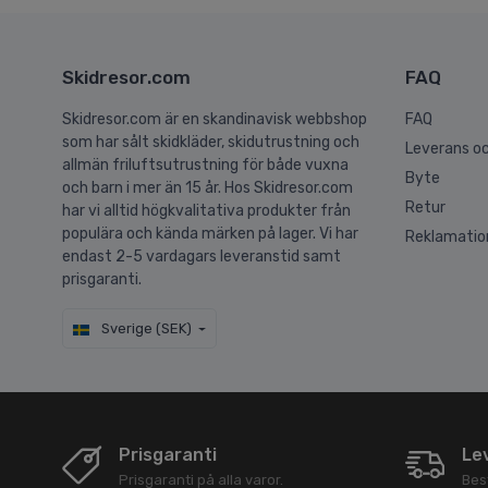
Skidresor.com
FAQ
Skidresor.com är en skandinavisk webbshop
FAQ
som har sålt skidkläder, skidutrustning och
Leverans oc
allmän friluftsutrustning för både vuxna
Byte
och barn i mer än 15 år. Hos Skidresor.com
Retur
har vi alltid högkvalitativa produkter från
populära och kända märken på lager. Vi har
Reklamatio
endast 2-5 vardagars leveranstid samt
prisgaranti.
Sverige (SEK)
Prisgaranti
Le
Prisgaranti på alla varor.
Best