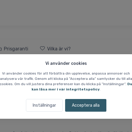
Prisgaranti
Vilka är vi?
Vi använder cookies
skor, Herr, Grön/Gul
Vi använder cookies för att förbättra din upplevelse, anpassa annonser och
analysera vår trafik. Genom att klicka på ”Acceptera alla” samtycker du till all
 hårda underlag.
cookies. Om du vill justera dina preferenser kan du klicka på ”Inställningar”.
D
kan läsa mer i vår integritetspolicy
.
ger en kombination av lätt vikt och stöd. Mellansulan är utrustad med
login ger ett mjukt och naturligt steg för en smidig löpupplevelse.
Inställningar
Acceptera alla
imal andningsförmåga och en tight passform. Innersulan är tillverkad 