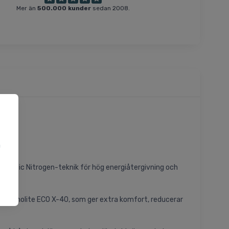
Mer än
500.000 kunder
sedan 2008.
a
u
 Kinetic Nitrogen-teknik för hög energiåtergivning och
av Ortholite ECO X-40, som ger extra komfort, reducerar