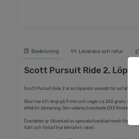
Beskrivning
Leverans och retur
Scott Pursuit Ride 2, Löpar
Scott Pursuit Ride 2 är en löparsko avsedd för asfalt och
Skon har ett drop på 9 mm och väger ca 265 gram, vilket 
effektiv dämpning. Den vidareutvecklade ER3 Rocker-tekno
Överdelen är tillverkad av specialutvecklad mesh för opt
fukt och förbättrar klimatet i skon.