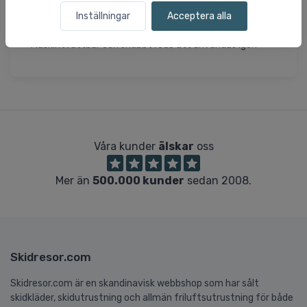
- Inbyggd upphängningsögla
Inställningar
Acceptera alla
- Perfekt för vandring, cykling, strand och sport
- Superkompakt och lätt att packa
- Maskintvättbar och snabbt redo att användas igen
Våra kunder
älskar
oss
Mer än
500.000 kunder
sedan 2008.
Skidresor.com
Skidresor.com är en skandinavisk webbshop som har sålt
skidkläder, skidutrustning och allmän friluftsutrustning för både