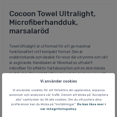
Cocoon Towel Ultralight,
Microfiberhandduk,
marsalaröd
Towel Ultralight är utformad för att ge maximal
funktionalitet i ett kompakt format. Den är
snabbtorkande och idealisk för resor där utrymme och vikt
är avgörande. Handduken är tillverkad av ultralätt
mikrofiber för effektiv fuktabsorption och en skön känsla
mot huden. Den är lätt att packa och ta med sig, oavsett
om det är för daglig användning eller längre resor.
Vi använder cookies
Specifikationer och egenskaper:
Vi använder cookies för att förbättra din upplevelse, anpassa
annonser och analysera vår trafik. Genom att klicka på ”Acceptera
- Ultralätt mikrofiber: 100% polyester
alla” samtycker du till alla cookies. Om du vill justera dina
- Snabbtorkande och extremt absorberande
preferenser kan du klicka på ”Inställningar”.
Du kan läsa mer i
- Miljövänlig produktion utan PFC
vår integritetspolicy
.
- Mjuk och behaglig textur