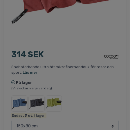
314 SEK
Snabbtorkande ultralätt mikrofiberhandduk för resor och
sport.
Läs mer
På lager
(Vi skickar varje vardag)
Endast
3
st.
i lager!